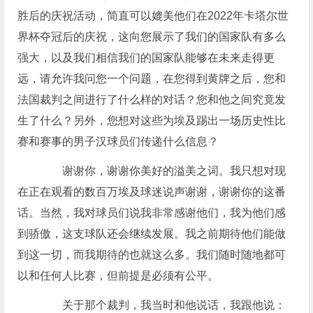
胜后的庆祝活动，简直可以媲美他们在2022年卡塔尔世
界杯夺冠后的庆祝，这向您展示了我们的国家队有多么
强大，以及我们相信我们的国家队能够在未来走得更
远，请允许我问您一个问题，在您得到黄牌之后，您和
法国裁判之间进行了什么样的对话？您和他之间究竟发
生了什么？另外，您想对这些为埃及踢出一场历史性比
赛和赛事的男子汉球员们传递什么信息？
谢谢你，谢谢你美好的溢美之词。我只想对现
在正在观看的数百万埃及球迷说声谢谢，谢谢你的这番
话。当然，我对球员们说我非常感谢他们，我为他们感
到骄傲，这支球队还会继续发展。我之前期待他们能做
到这一切，而我期待的也就这么多。我们随时随地都可
以和任何人比赛，但前提是必须有公平。
关于那个裁判，我当时和他说话，我跟他说：