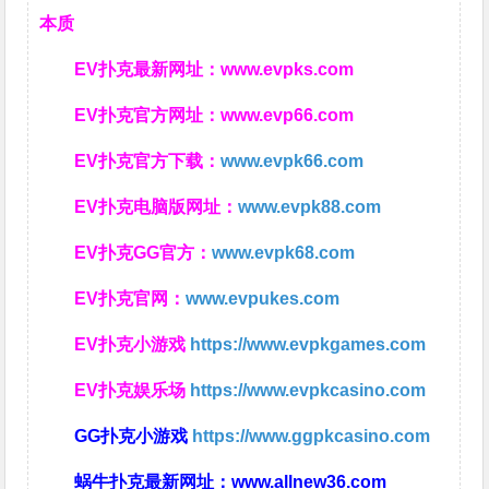
本质
EV扑克最新网址：
www.evpks.com
EV扑克官方网址：
www.evp66.com
EV扑克官方下载：
www.evpk66.com
EV扑克电脑版网址：
www.evpk88.com
EV扑克GG官方：
www.evpk68.com
EV扑克官网：
www.evpukes.com
EV扑克小游戏
https://www.evpkgames.com
EV扑克娱乐场
https://www.evpkcasino.com
GG扑克小游戏
https://www.ggpkcasino.com
蜗牛扑克最新网址：
www.allnew36.com