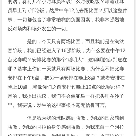
的话，赛前几个小时球员应该什么时候吃饭？难道让球
员早上7点半吃饭，然后中午12点去踢比赛？所以这整件
事，一切都包含了非常糟糕的负面因素，我非常强烈地
反对场内和场外发生的一切。
是的，今天只有两场比赛，而且我们是在淘汰
赛阶段，我们已经进入了16强阶段，为什么要在中午12
点比赛呢？安排比赛的那个“聪明人”，这聪明的点到底在
哪？基本上你们一天就只有两场比赛，为什么不把比赛
安排在下午6点，把另一场安排在晚上8点？或者安排在
晚上10点，就像你们之前安排过晚上10点的比赛那样？
是的，我提出抗议，我们不会像鸵鸟一样把头埋在沙子
里。我要说，发生的这些事根本毫无信誉可言。
但是我为我的球队感到骄傲，为我的国家感到
骄傲，为我的阿拉伯身份感到骄傲，为我来自一个阿拉