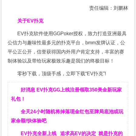
责任编辑：刘鹏林
关于EV扑克
EV扑克软件使用GGPoker授权，致力打造亚洲最具
公信力与趣味性最多元的扑克平台，bmm发牌认证，公
平公正公开，信誉获得国内外用户肯定支持，丰富的赛
制体验以及带给玩家极致乐趣是我们的终极目标！
零秒下载，顶级手感，立即下载“EV扑克”!
好消息 EV扑克GG上线注册领取350美金新玩家
礼包！
全天24小时随机将掉落现金红包至牌局底池或玩
家余额!快体验吧
EV扑克全新上线 追求高EV
的决定
就是扑克的