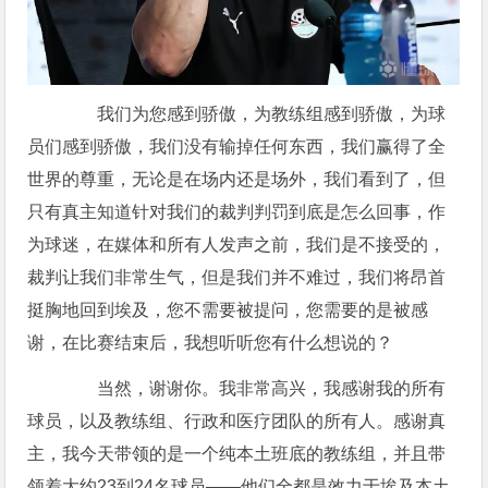
我们为您感到骄傲，为教练组感到骄傲，为球
员们感到骄傲，我们没有输掉任何东西，我们赢得了全
世界的尊重，无论是在场内还是场外，我们看到了，但
只有真主知道针对我们的裁判判罚到底是怎么回事，作
为球迷，在媒体和所有人发声之前，我们是不接受的，
裁判让我们非常生气，但是我们并不难过，我们将昂首
挺胸地回到埃及，您不需要被提问，您需要的是被感
谢，在比赛结束后，我想听听您有什么想说的？
当然，谢谢你。我非常高兴，我感谢我的所有
球员，以及教练组、行政和医疗团队的所有人。感谢真
主，我今天带领的是一个纯本土班底的教练组，并且带
领着大约23到24名球员——他们全都是效力于埃及本土