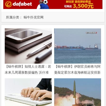
所属分类：
蜗牛扑克官网
【蜗牛棋牌】知情人士透露：若
【蜗牛棋牌】伊朗官员称将与阿
未来几周通胀数据偏热 沃什准
曼敲定霍尔木兹海峡航运安排新
备好加息
协议