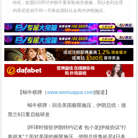
对此，欧盟5日呼吁伊朗不要采取相关措施，而以色列总理
内塔尼亚胡于同一天敦促国际社会再对伊朗施压。
【蜗牛棋牌（
www.woniuqipai.com
)报道】
蜗牛棋牌：回击美国极限施压，伊朗总统：德
黑兰6日重启核研发
[环球时报驻伊朗特约记者 包小龙]伊核协议“行
将就木”？面对美国的极限施压，伊朗总统鲁哈尼4日表