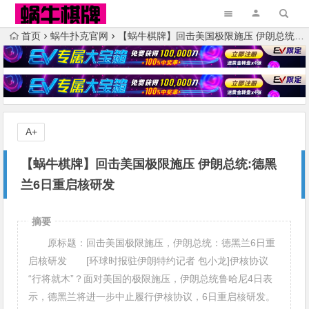
首页
蜗牛扑克官网
【蜗牛棋牌】回击美国极限施压 伊朗总统:德黑兰6日重启核研发
A+
【蜗牛棋牌】回击美国极限施压 伊朗总统:德黑
兰6日重启核研发
摘要
原标题：回击美国极限施压，伊朗总统：德黑兰6日重
启核研发 [环球时报驻伊朗特约记者 包小龙]伊核协议
“行将就木”？面对美国的极限施压，伊朗总统鲁哈尼4日表
示，德黑兰将进一步中止履行伊核协议，6日重启核研发。