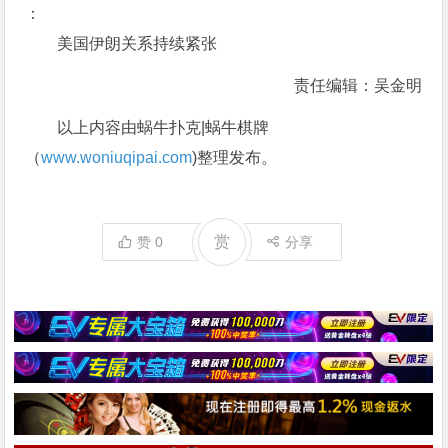
：
美国伊朗关系持续紧张
责任编辑：吴金明
以上内容由蜗牛扑克|蜗牛棋牌
（
www.woniuqipai.com
)整理发布。
赏
赞
0
分享