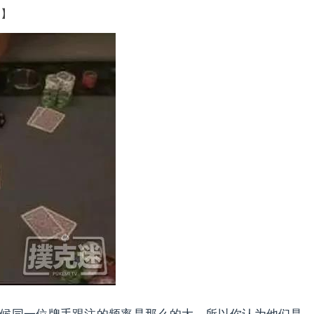
道】
有时候同一位牌手跟注的频率是那么的大，所以你认为他们是