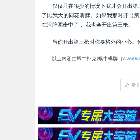
仅仅只在很少的情况下我才会开出第
了比我大的同花听牌。如果我那时开出第
在河牌圈击中了， 我也会开出第三枪。
当你开出第三枪时你要格外的小心。
以上内容由蜗牛扑克|蜗牛棋牌（
www.wo
赞
0