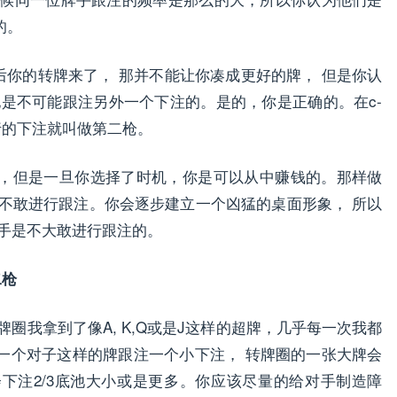
的。
 然后你的转牌来了， 那并不能让你凑成更好的牌， 但是你认
他是不可能跟注另外一个下注的。是的，你是正确的。在c-
行的下注就叫做第二枪。
，但是一旦你选择了时机，你是可以从中赚钱的。那样做
胆而不敢进行跟注。你会逐步建立一个凶猛的桌面形象， 所以
对手是不大敢进行跟注的。
二枪
赚牌圈我拿到了像A, K,Q或是J这样的超牌，几乎每一次我都
一个对子这样的牌跟注一个小下注， 转牌圈的一张大牌会
下注2/3底池大小或是更多。你应该尽量的给对手制造障