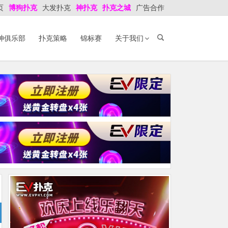
页
博狗扑克
大发扑克
神扑克
扑克之城
广告合作
神俱乐部
扑克策略
锦标赛
关于我们