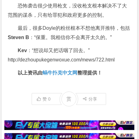
恐怖袭击很少使用枪支，没收枪支根本解决不了大
范围的谋杀，只有给罪犯和政府更多的控制。
最后，很多Doyle的粉丝根本不想他离开推特，包括
Steven B
：“保重。我相信你不会离开太久的。”
Kev
：“想说却又把话咽了回去。”
http://dezhoupukegenwoxue.com/mews/722.html
以上资讯由
蜗牛扑克中文网
整理提供！
赏
赞
0
分享