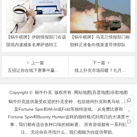
【蜗牛棋牌】伊朗情报部门在该
【蜗牛棋牌】乌克兰情报部门称
国境内逮捕多名摩萨德特工
朝鲜正准备向俄派遣导弹部队
上一篇
下一篇
五招让你在线下赛事中赢得更多！
线上扑克市场回暖？九月三大系列赛均取得圆满成功
文
章
Copyright © 蜗牛扑克 版权所有.
网站地图
|
百度地图
|
谷歌地图
导
蜗牛扑克提供最受欢迎的扑克变种，包括德州扑克和奥马哈，以
航
及Fortune Spin和All-In或Fold等独特游戏。 从免费比赛和
Fortune Spin和Bounty Hunter这样的独特格式到周日的大满贯赛
事，我们都有适合各种口味的锦标赛。 所有游戏都有一系列赌
注。 无论你在寻找什么，我们都能为你提供帮助。