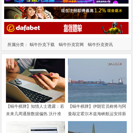
所属分类：
蜗牛扑克下载
蜗牛扑克官网
蜗牛扑克资讯
【蜗牛棋牌】知情人士透露：若
【蜗牛棋牌】伊朗官员称将与阿
未来几周通胀数据偏热 沃什准
曼敲定霍尔木兹海峡航运安排新
备好加息
协议