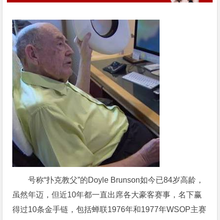
号称“扑克教父”的Doyle Brunson如今已84岁高龄，
虽然年迈，但近10年都一直出席各大豪客赛事，名下赢
得过10条金手链，包括蝉联1976年和1977年WSOP主赛