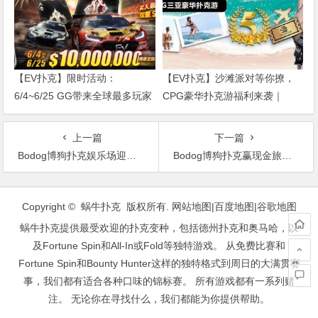
【EV扑克】限时活动：
【EV扑克】沙滩派对等你撩，
6/4~6/25 GG带来全球最多玩家
CPG豪华扑克游福利来袭｜
参予的线上锦标赛【GG微型狂
WSOP金手链免费赛天天开打！
欢赛】
上一篇
下一篇
Bodog博狗扑克娱乐场迎新礼任您选
Bodog博狗扑克赢现金旅行券 圣诞环游世界
文
章
Copyright © 蜗牛扑克 版权所有.
网站地图
|
百度地图
|
谷歌地图
导
蜗牛扑克提供最受欢迎的扑克变种，包括德州扑克和奥马哈，以
航
及Fortune Spin和All-In或Fold等独特游戏。 从免费比赛和
Fortune Spin和Bounty Hunter这样的独特格式到周日的大满贯赛
事，我们都有适合各种口味的锦标赛。 所有游戏都有一系列赌
注。 无论你在寻找什么，我们都能为你提供帮助。