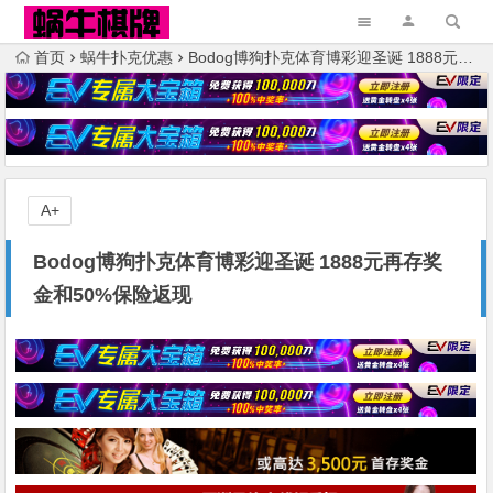
首页
蜗牛扑克优惠
Bodog博狗扑克体育博彩迎圣诞 1888元再存奖金和50%保险返现
A+
Bodog博狗扑克体育博彩迎圣诞 1888元再存奖
金和50%保险返现