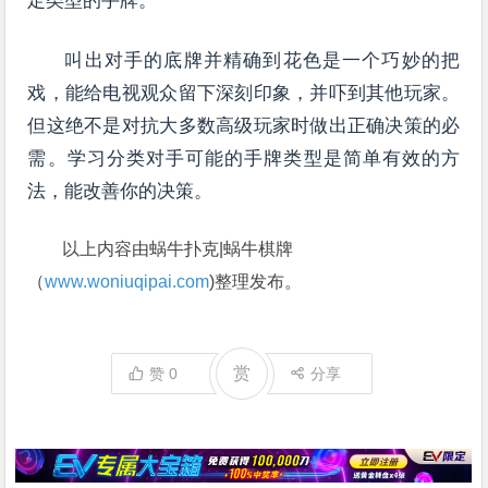
叫出对手的底牌并精确到花色是一个巧妙的把
戏，能给电视观众留下深刻印象，并吓到其他玩家。
但这绝不是对抗大多数高级玩家时做出正确决策的必
需。学习分类对手可能的手牌类型是简单有效的方
法，能改善你的决策。
以上内容由蜗牛扑克|蜗牛棋牌
（
www.woniuqipai.com
)整理发布。
赏
赞
0
分享