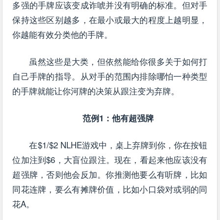
多强的手牌应该变成诈唬并没有明确的标准。但对手
保持这些区别越多，在最小或最大的程度上越明显，
你越能有效分类他的手牌。
虽然这些是大类，但依然能给你很多关于如何打
自己手牌的指导。从对手的范围内排除哪怕一种类型
的手牌就能让你河牌的决策从跟注变为弃牌。
范例1：他有超强牌
在$1/$2 NLHE游戏中，桌上弃牌到你，你在按钮
位加注到$6，大盲位跟注。现在，看起来他应该没有
超强牌，否则他会反加。你推测他要么有听牌，比如
同花连牌，要么有摊牌价值，比如小口袋对或弱的同
花A。