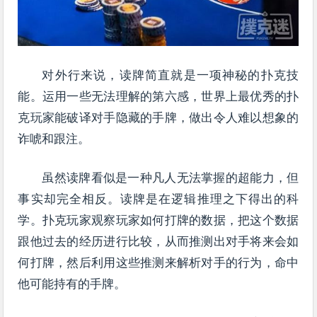
对外行来说，读牌简直就是一项神秘的扑克技
能。运用一些无法理解的第六感，世界上最优秀的扑
克玩家能破译对手隐藏的手牌，做出令人难以想象的
诈唬和跟注。
虽然读牌看似是一种凡人无法掌握的超能力，但
事实却完全相反。读牌是在逻辑推理之下得出的科
学。扑克玩家观察玩家如何打牌的数据，把这个数据
跟他过去的经历进行比较，从而推测出对手将来会如
何打牌，然后利用这些推测来解析对手的行为，命中
他可能持有的手牌。