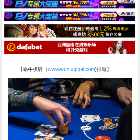
【蜗牛棋牌（
www.woniuqipai.com
)报道】