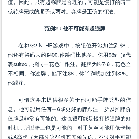
值。因此，只有超强牌是合理的，可能是慢打的暗三
或转牌完成的顺子或两对。弃牌是正确的打法。
范例2：他不可能有超强牌
在$1/$2 NLHE游戏中，按钮位开池加注到$6，
他还有筹码大约$400,你筹码比他多。你用98s（s代
表suited，指同一花色）跟注。翻牌为K-7-6，花色全
不相同。你过牌，他下注$8，你半诈唬加注到$25。
他跟注。
可惜这并未提供很多关于他可能手牌类型的信
息。他可能用任何中6或更好的牌跟注，所以摊牌价
值牌是非常有可能的。这也很可能是慢打超强牌的好
时机，所以暗三也是可能的。对手甚至可能用像卡顺
或A高牌（大部分这些牌其实领先你，不过对手可能