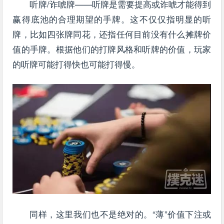
听牌/诈唬牌——听牌是需要提高或诈唬才能得到
赢得底池的合理期望的手牌。这不仅仅指明显的听
牌，比如四张牌同花，还指任何目前没有什么摊牌价
值的手牌。根据他们的打牌风格和听牌的价值，玩家
的听牌可能打得快也可能打得慢。
同样，这里我们也不是绝对的。“薄”价值下注或