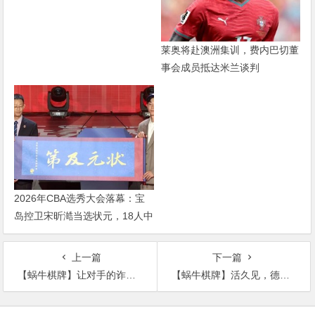
莱奥将赴澳洲集训，费内巴切董
事会成员抵达米兰谈判
2026年CBA选秀大会落幕：宝
岛控卫宋昕澔当选状元，18人中
选创历史新低
上一篇
下一篇
【蜗牛棋牌】让对手的诈唬不偏不倚
【蜗牛棋牌】活久见，德州扑克的8种下注方式，你全用过吗？
文