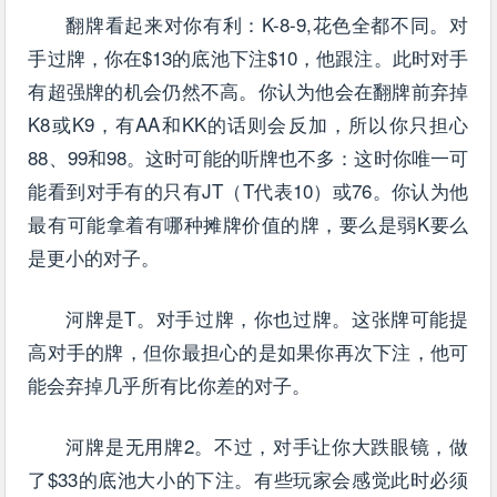
翻牌看起来对你有利：K-8-9,花色全都不同。对
手过牌，你在$13的底池下注$10，他跟注。此时对手
有超强牌的机会仍然不高。你认为他会在翻牌前弃掉
K8或K9，有AA和KK的话则会反加，所以你只担心
88、99和98。这时可能的听牌也不多：这时你唯一可
能看到对手有的只有JT（T代表10）或76。你认为他
最有可能拿着有哪种摊牌价值的牌，要么是弱K要么
是更小的对子。
河牌是T。对手过牌，你也过牌。这张牌可能提
高对手的牌，但你最担心的是如果你再次下注，他可
能会弃掉几乎所有比你差的对子。
河牌是无用牌2。不过，对手让你大跌眼镜，做
了$33的底池大小的下注。有些玩家会感觉此时必须