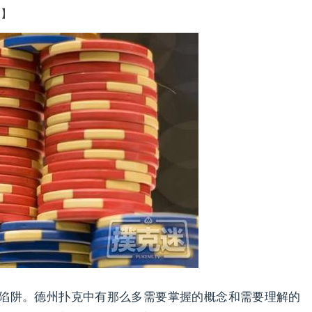
道】
陷阱。德州扑克中有那么多需要掌握的概念和需要理解的