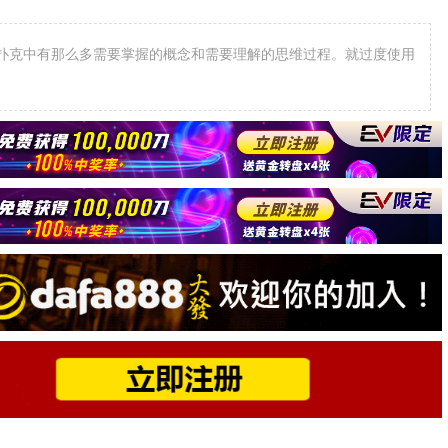
扑克中有那么多需要掌握的概念和需要理解的思维过程。就过度使用