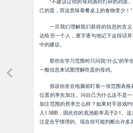
“不建议让你的母鸡遇到打碎的鸡蛋
己的蛋，而这意味着餐桌上的食物变少！”
一旦我们理解我们获得的信息的含义
达给另一个人，逐字逐句地记下这段话并
中的建议。
那些在学习范围时只问我“什么”的
一般信息来试图理解吃蛋的母鸡。
假设你坐在电脑前盯着一张范围表格
位置的率先加注。问自己为什么这不是一
加注范围的胜率怎么样？如果对手游戏约50
入1.5BB，因此你的底池赔率高于2:1
注是合乎情理的。现在你可能判断出许多