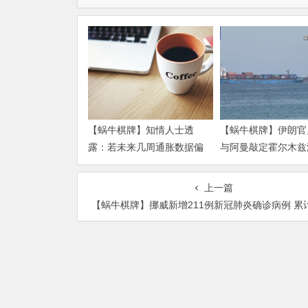
【蜗牛棋牌】知情人士透
【蜗牛棋牌】伊朗官
露：若未来几周通胀数据偏
与阿曼敲定霍尔木兹
热 沃什准备好加息
运安排新协议
上一篇
【蜗牛棋牌】挪威新增211例新冠肺炎确诊病例 累计确诊215