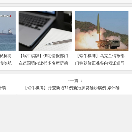
员称将
【蜗牛棋牌】伊朗情报部门
【蜗牛棋牌】乌克兰情报部
海峡航
在该国境内逮捕多名摩萨德
门称朝鲜正准备向俄派遣导
特工
弹部队
下一篇
0例
【蜗牛棋牌】丹麦新增71例新冠肺炎确诊病例 累计确诊1326例