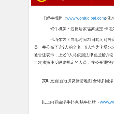
【蜗牛棋牌（
www.woniuqipai.com
)报
蜗牛棋牌：违反居家隔离规定 卡塔尔
卡塔尔方面当地时间21日晚间对外宣
员，并公布了这9人的全名，9人均为卡塔尔
通告还表示，上述9人将依据法律被提起诉讼
二次逮捕违反隔离规定的人员，并公开通报姓
：
实时更新|新冠肺炎疫情地图 全球多国
以上内容由蜗牛扑克|蜗牛棋牌（
www.wo