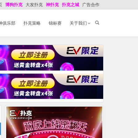
页
博狗扑克
大发扑克
神扑克
扑克之城
广告合作
神俱乐部
扑克策略
锦标赛
关于我们