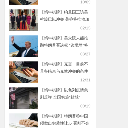
10/09
【蜗牛棋牌】约旦国王访美
斡旋巴以冲突 美称将推动加
沙停火6周
02/15
【蜗牛棋牌】美众院未能推
翻特朗普否决权 “边境墙”将
开建？
03/27
【蜗牛棋牌】克宫：目前不
具备结束乌克兰冲突的条件
俄军将继续推进
12/31
【蜗牛棋牌】以色列疫情急
剧反弹 全国实施“封城”
09/19
【蜗牛棋牌】特朗普称中国
须做出实质性让步 否则不会