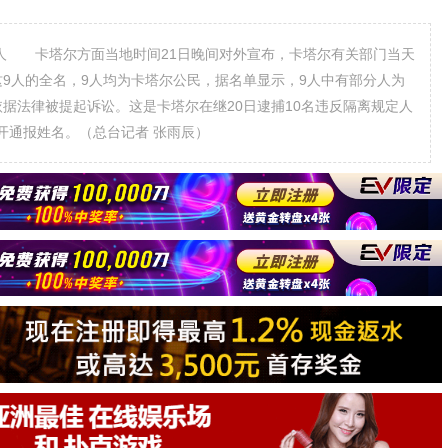
人 卡塔尔方面当地时间21日晚间对外宣布，卡塔尔有关部门当天
9人的全名，9人均为卡塔尔公民，据名单显示，9人中有部分人为
据法律被提起诉讼。这是卡塔尔在继20日逮捕10名违反隔离规定人
开通报姓名。（总台记者 张雨辰）