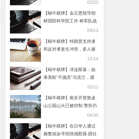
02/22
【蜗牛棋牌】金正恩指导朝
鲜国防科学院工作 称军队战
斗力“空前加强”
09/13
【蜗牛棋牌】特朗普支持者
和反对者发生冲突，多人被
刺伤
12/14
【蜗牛棋牌】泽连斯基：如
果美欧“不抛弃”乌克兰，愿
意同俄罗斯进行任何形式的
02/11
谈判
【蜗牛棋牌】南非开普敦桌
山公园山火已被控制 警告仍
未解除
04/30
【蜗牛棋牌】在日华人通过
频繁就诊寻找情感慰藉 因社