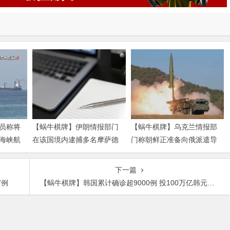
员称将
【蜗牛棋牌】伊朗情报部门
【蜗牛棋牌】乌克兰情报部
海峡航
在该国境内逮捕多名摩萨德
门称朝鲜正准备向俄派遣导
特工
弹部队
下一篇
7例
【蜗牛棋牌】韩国累计确诊超9000例 投100万亿韩元遏制“闭店潮”