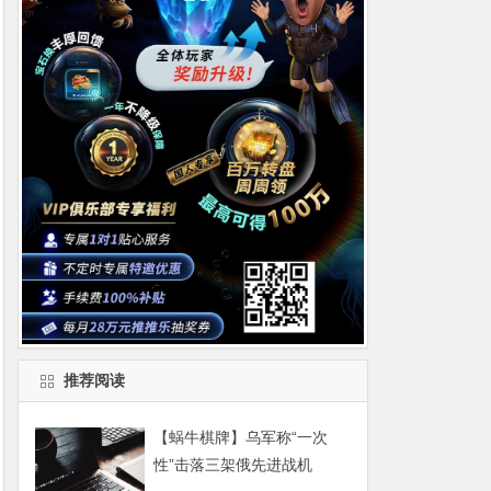
推荐阅读
【蜗牛棋牌】乌军称“一次
性”击落三架俄先进战机