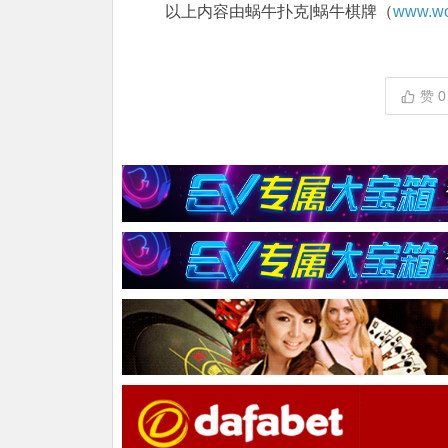
以上内容由蜗牛扑克|蜗牛棋牌（
www.wo
赞
0