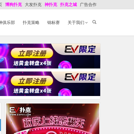
页
博狗扑克
大发扑克
神扑克
扑克之城
广告合作
神俱乐部
扑克策略
锦标赛
关于我们