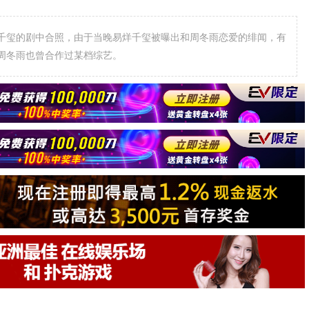
周冬雨也曾合作过某档综艺。