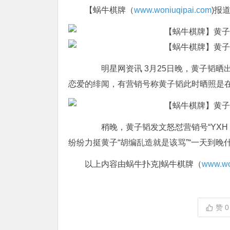
【蜗牛棋牌（
www.woniuqipai.com
)报
明星网资讯 3月25日晚，黄子韬晒
恋爱的绯闻，有营销号称黄子韬此时晒照是
稍晚，黄子韬发文怒怼营销号“YXH，
纷纷力挺黄子“胡编乱造就是该骂”“一天到晚
以上内容由蜗牛扑克|蜗牛棋牌（
www.wo
赞
0