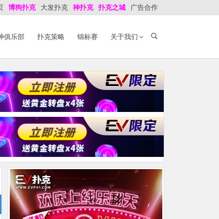
页
博狗扑克
大发扑克
神扑克
扑克之城
广告合作
神俱乐部
扑克策略
锦标赛
关于我们