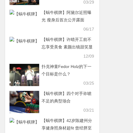
03/29
【蜗牛棋牌】阿黛尔近照曝
光 瘦身后首次公开露面
06/17
【蜗牛棋牌】许晴开工前不
忘享受美食 素颜出镜甜笑显
娇憨
12/09
扑克神童Fedor Holz的下一
个目标是什么？
03/25
【蜗牛棋牌】​四个对手诈唬
不足的典型场合
03/21
【蜗牛棋牌】42岁陈建州分
享健身照身材超fit 曾经胖至