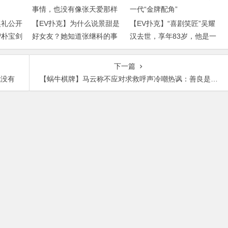
奖礼公开
【EV扑克】为什么说景甜是
【EV扑克】“喜剧笑匠”吴耀
智朴宝剑
好女友？她知道张继科的事
汉去世，享年83岁，他是一
情，也没有像张天爱那样
代“金牌配角”
下一篇
我没有
【蜗牛棋牌】马云称不应对求救呼声冷嘲热讽：善良是真正的自信