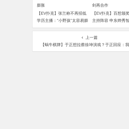
【EV扑克】张兰称不再招低
【EV扑克】百想颁
学历主播：“小野孩”太容易膨
主持阵容 申东烨秀
胀
再合作
上一篇
【蜗牛棋牌】于正想拉蔡徐坤演戏？于正回应：