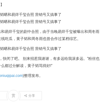
道】
出和易烊千玺的剧中合照，由于当晚易烊千玺被曝出和周冬雨
在线吃瓜，黄子韬和周冬雨也曾合作过某档综艺。
快闭了吧。 别来招惹我谢谢，有多远给我滚多远。”粉丝也
什么都过分解读，黄子韬骂得好!”
niuqipai.com
)整理发布。
赏
分享