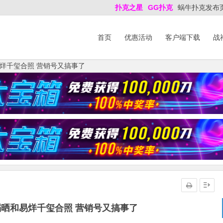
扑克之星
GG扑克
蜗牛扑克发布
首页
优惠活动
客户端下载
战
烊千玺合照 营销号又搞事了
晒和易烊千玺合照 营销号又搞事了