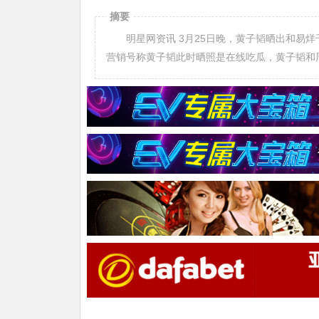
摘要
明星网资讯 3月25日晚，黄子韬晒出和易烊千玺的剧中合照，由于当晚易烊千玺被曝出和周冬雨恋爱的绯闻，有
营销号称黄子韬此时晒照是在线吃瓜，黄子韬和