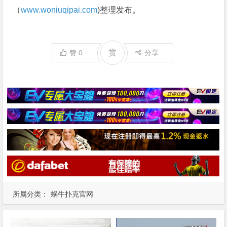
（
www.woniuqipai.com
)整理发布。
赏
赞
0
分享
所属分类：
蜗牛扑克官网