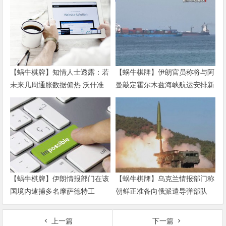
【蜗牛棋牌】知情人士透露：若
【蜗牛棋牌】伊朗官员称将与阿
未来几周通胀数据偏热 沃什准
曼敲定霍尔木兹海峡航运安排新
备好加息
协议
【蜗牛棋牌】伊朗情报部门在该
【蜗牛棋牌】乌克兰情报部门称
国境内逮捕多名摩萨德特工
朝鲜正准备向俄派遣导弹部队
上一篇
下一篇