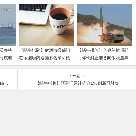
员称将
【蜗牛棋牌】伊朗情报部门
【蜗牛棋牌】乌克兰情报部
海峡航
在该国境内逮捕多名摩萨德
门称朝鲜正准备向俄派遣导
特工
弹部队
下一篇
0例
【蜗牛棋牌】阿富汗累计确诊196例新冠肺炎