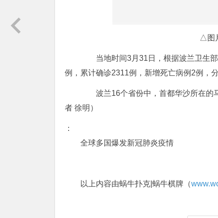
△图
当地时间3月31日，根据波兰卫生部
例，累计确诊2311例，新增死亡病例2例，
波兰16个省份中，首都华沙所在的马
者 徐明）
：
全球多国爆发新冠肺炎疫情
以上内容由蜗牛扑克|蜗牛棋牌（
www.wo