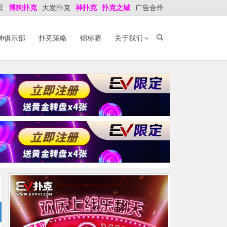
页
博狗扑克
大发扑克
神扑克
扑克之城
广告合作
神俱乐部
扑克策略
锦标赛
关于我们