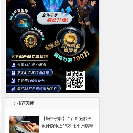
推荐阅读
【蜗牛棋牌】巴西新冠肺炎
累计确诊近98万 七个州病毒