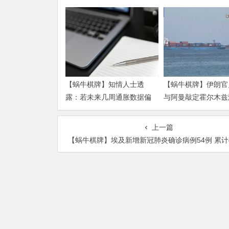
【蜗牛棋牌】知情人士透
【蜗牛棋牌】伊朗官
露：若未来几周通胀数据偏
与阿曼敲定霍尔木兹
热 沃什准备好加息
运安排新协议
上一篇
【蜗牛棋牌】埃及新增新冠肺炎确诊病例54例 累计确诊例71