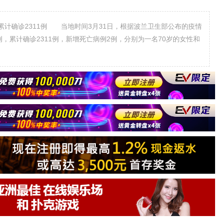
计确诊2311例 当地时间3月31日，根据波兰卫生部公布的疫情
，累计确诊2311例，新增死亡病例2例，分别为一名70岁的女性和