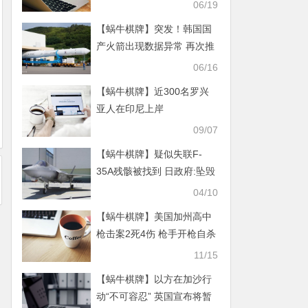
传染率下降
06/19
【蜗牛棋牌】突发！韩国国
产火箭出现数据异常 再次推
迟发射
06/16
【蜗牛棋牌】近300名罗兴
亚人在印尼上岸
09/07
【蜗牛棋牌】疑似失联F-
35A残骸被找到 日政府:坠毁
可能性极大
04/10
【蜗牛棋牌】美国加州高中
枪击案2死4伤 枪手开枪自杀
生命垂危
11/15
【蜗牛棋牌】以方在加沙行
动“不可容忍” 英国宣布将暂