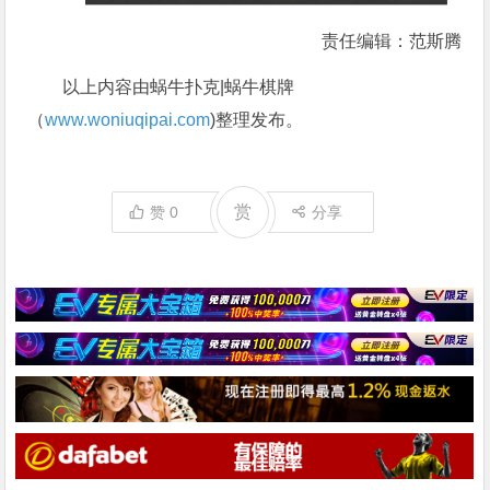
责任编辑：范斯腾
以上内容由蜗牛扑克|蜗牛棋牌
（
www.woniuqipai.com
)整理发布。
赏
赞
0
分享