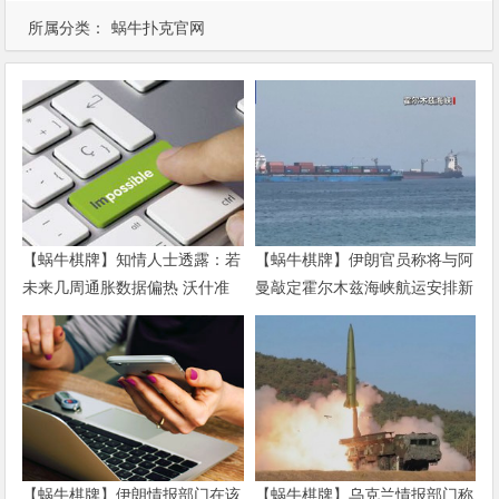
所属分类：
蜗牛扑克官网
【蜗牛棋牌】知情人士透露：若
【蜗牛棋牌】伊朗官员称将与阿
未来几周通胀数据偏热 沃什准
曼敲定霍尔木兹海峡航运安排新
备好加息
协议
【蜗牛棋牌】伊朗情报部门在该
【蜗牛棋牌】乌克兰情报部门称