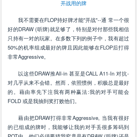
开战用的牌
我不需要在FLOP持好牌才能"开战"--通 常一个很
好的DRAW (听牌)就足够了，特别是对付那些我相信
只持有一对的玩家。在多数下列的例子中，我有超过
50%的机率组成最好的牌且因此能够在FLOP后打得
非常Aggressive。
以这些DRAW推All-in 甚至是CALL A11-In 对抗-
对几乎从来不会错。然而，依照惯例，积极总是最好
的。藉由率先下注我有两种赢法:我的对手可能会
FOLD 或是我抽到奖打败他们。
藉由把DRAW打得非常Aggressive, 当我有很好
的已组成的牌时，我能够让我的对手丢很多筹码到
POT中。他们必须要猜我究竟是有DRAW (听牌)还是