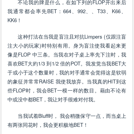
不论我的牌是什么，在如下列的FLOP开出来后
我通常都会率先BET：664、992、、T33、K66、
KK6！
这种打法在当我是盲注且对抗Limpers (仅跟注盲
注大小的玩家)时特别有用。身为盲注使我看起来更
像是FLOP 中三条。当我在对子桌上率先下注时，我
喜欢BET大約1/3 到1/2 倍的POT。我发觉当我BET大
于或小于这个数量时，我的对手通常会觉得这是软弱
的象征并常常RAISE 我使我放弃。当我真的HIT到这
些FLOP时，我会BET一模一样的数目。藉由不论有
中或没中都BET，我让对手很难对付我。
当我试着Bluff时， 我会稍微保守一点，而当桌上
有两张同花时，我会更积极地BET！