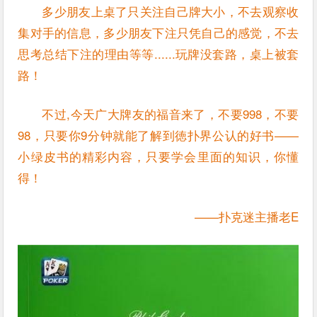
多少朋友上桌了只关注自己牌大小，不去观察收
集对手的信息，多少朋友下注只凭自己的感觉，不去
思考总结下注的理由等等......玩牌没套路，桌上被套
路！
不过,今天广大牌友的福音来了，不要998，不要
98，只要你9分钟就能了解到徳扑界公认的好书——
小绿皮书的精彩内容，只要学会里面的知识，你懂
得！
——扑克迷主播老E