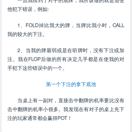
他犯下错误，例如:
1、FOLD掉比我大的牌，当牌比我小时，CALL
我的较大的下注。
2、当我的牌最弱或是在听牌时，没有下注或加
注。我在FLOP后做的所有决定几乎都是在使我的对
手犯下这些错误中的一个。
第一个下注的拿下底池
当桌上有一副对，直接击中翻牌的机率要比没有
击中翻牌的机率小很多。我发现在有对子的桌上先下
注的玩家通常都会赢得POT！