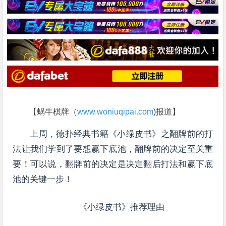
【蜗牛棋牌（
www.woniuqipai.com
)报道】
上周，德扑经典书籍《小绿皮书》之翻牌前的打
法让我们学到了要想赢下底池，翻牌前的决定至关重
要！可以说，翻牌前的决定是决定翻后打法和赢下底
池的关键一步！
《小绿皮书》推荐理由