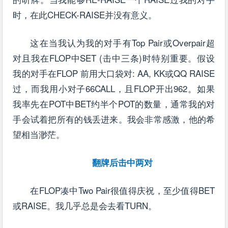
时，在此CHECK-RAISE并没有意义。
这在当我认为我的对手有Top Pair或Overpair超
对且我在FLOP中SET (击中三条)时特别重要。假设
我的对手在FLOP 前用大口袋对: AA, KK或QQ RAISE
过，而我用小对子66CALL，且FLOP开出962。如果
我率先在POT中BET约半个POT的数量，通常我的对
手会试着把所有的钱丢进来。我会非常感激，他的希
望相当渺茫。
翻牌后击中两对
在FLOP凑中Two Pair很值得庆祝，至少值得BET
或RAISE。我几乎总是会去看TURN。