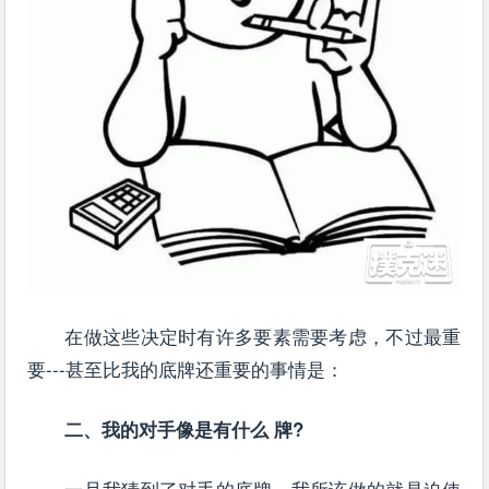
在做这些决定时有许多要素需要考虑，不过最重
要---甚至比我的底牌还重要的事情是：
二、我的对手像是有什么 牌?
一且我猜到了对手的底牌，我所该做的就是迫使