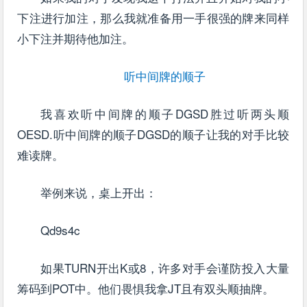
下注进行加注，那么我就准备用一手很强的牌来同样
小下注并期待他加注。
听中间牌的顺子
我喜欢听中间牌的顺子DGSD胜过听两头顺
OESD.听中间牌的顺子DGSD的顺子让我的对手比较
难读牌。
举例来说，桌上开出：
Qd9s4c
如果TURN开出K或8，许多对手会谨防投入大量
筹码到POT中。他们畏惧我拿JT且有双头顺抽牌。