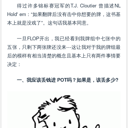
得过许多锦标赛冠军的T.J. Cloutier 曾描述NL
Hold' em：“如果翻牌后没有击中你想要的牌，这书基
本上就是没戏了”。这句话我基本同意。
一旦FLOP开出，我已经看到我牌组中七张中的
五张，只剩下两张牌还没来---这让我对于我的牌组最
后的模样有相当清楚的概念且基本上只有两件事情要
决定：
一、我应该丢钱进 POT吗？如果是，该丢多少?