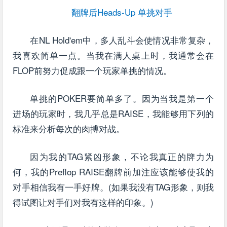
翻牌后Heads-Up 单挑对手
在NL Hold'em中，多人乱斗会使情况非常复杂，
我喜欢简单一点。当我在满人桌上时，我通常会在
FLOP前努力促成跟一个玩家单挑的情况。
单挑的POKER要简单多了。因为当我是第一个
进场的玩家时，我几乎总是RAISE，我能够用下列的
标准来分析每次的肉搏对战。
因为我的TAG紧凶形象，不论我真正的牌力为
何，我的Preflop RAISE翻牌前加注应该能够使我的
对手相信我有一手好牌。(如果我没有TAG形象，则我
得试图让对手们对我有这样的印象。)