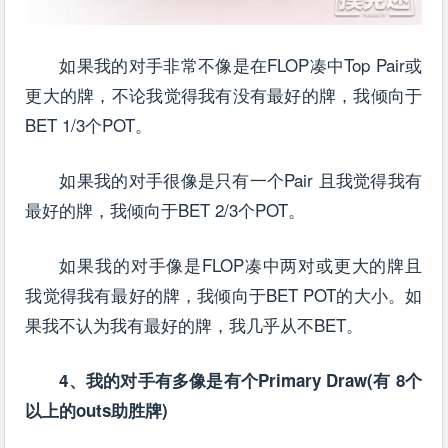
如果我的对手非常不像是在FLOP凑中Top Pair或
更大的牌，不论我觉得我有没有最好的牌，我倾向于
BET 1/3个POT。
如果我的对手很像是只有一个Pair 且我觉得我有
最好的牌，我倾向于BET 2/3个POT。
如果我的对手像是FLOP凑中两对或更大的牌且
我觉得我有最好的牌，我倾向于BET POT的大小。如
果我不认为我有最好的牌，我几乎从不BET。
4、我的对手有多像是有个Primary Draw(有 8个
以上的outs助胜牌)