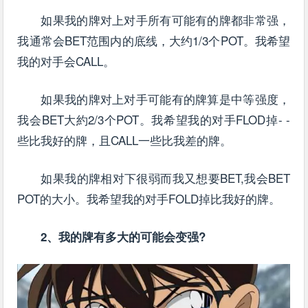
如果我的牌对上对手所有可能有的牌都非常强，
我通常会BET范围内的底线，大约1/3个POT。我希望
我的对手会CALL。
如果我的牌对上对手可能有的牌算是中等强度，
我会BET大約2/3个POT。我希望我的对手FLOD掉- -
些比我好的牌，且CALL一些比我差的牌。
如果我的牌相对下很弱而我又想要BET,我会BET
POT的大小。我希望我的对手FOLD掉比我好的牌。
2、我的牌有多大的可能会变强?