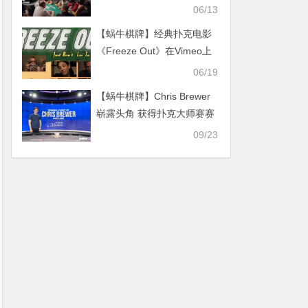
06/13
【蜗牛棋牌】经典扑克电影
《Freeze Out》在Vimeo上
首映
06/19
【蜗牛棋牌】Chris Brewer
崭露头角 获得扑克大师赛赛
事#8冠军
09/23