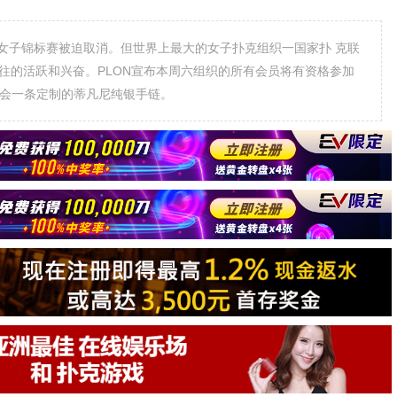
WSOP女子锦标赛被迫取消。但世界上最大的女子扑克组织一国家扑 克联
ON) ，却一如既往的活跃和兴奋。PLON宣布本周六组织的所有会员将有资格参加
将会一条定制的蒂凡尼纯银手链。