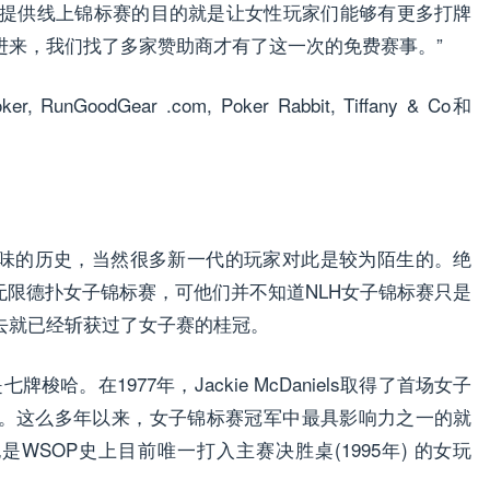
诉记者。“我们提供线上锦标赛的目的就是让女性玩家们能够有更多打牌
进来，我们找了多家赞助商才有了这一次的免费赛事。”
GoodGear .com, Poker Rabbit, Tiffany & Co和
寻味的历史，当然很多新一代的玩家对此是较为陌生的。绝
0无限德扑女子锦标赛，可他们并不知道NLH女子锦标赛只是
去就已经斩获过了女子赛的桂冠。
七牌梭哈。在1977年，Jackie McDaniels取得了首场女子
580。这么多年以来，女子锦标赛冠军中最具影响力之一的就
，她也是WSOP史上目前唯一打入主赛决胜桌(1995年) 的女玩