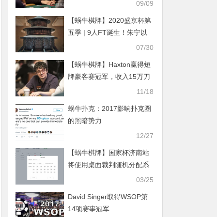
WSOP金手链
09/09
【蜗牛棋牌】2020盛京杯第
五季 | 9人FT诞生！朱宁以
3805000记分牌成为CL!
07/30
【蜗牛棋牌】Haxton赢得短
牌豪客赛冠军，收入15万刀
11/18
蜗牛扑克：2017影响扑克圈
的黑暗势力
12/27
【蜗牛棋牌】国家杯济南站
将使用桌面裁判随机分配系
统和发牌机
03/25
David Singer取得WSOP第
14项赛事冠军