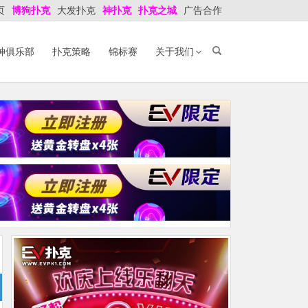
页
博狗扑克
大发扑克
神扑克
扑克之城
广告合作
神俱乐部
扑克策略
锦标赛
关于我们