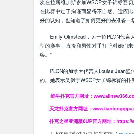
次在拉斯维加斯参加WSOP女子锦标赛
在比赛中过于拘谨而显得不自然。适应比
好的认知，也知道了如何更好的去准备一场
Emily Olmstead，另一位P
型的赛事，直接和男性对手打牌对她们来
容。”
PLON的加拿大代言人Louise J
的。她表示类似于WSOP女子锦标赛的扑
蜗牛扑克官方网址：
www.allnew366.c
天龙扑克官方网址：
www.tianlongqipa
扑克之星亚洲版6UP官方网址：
https:/
以上内容由蜗牛扑克|蜗牛棋牌（
www.wo