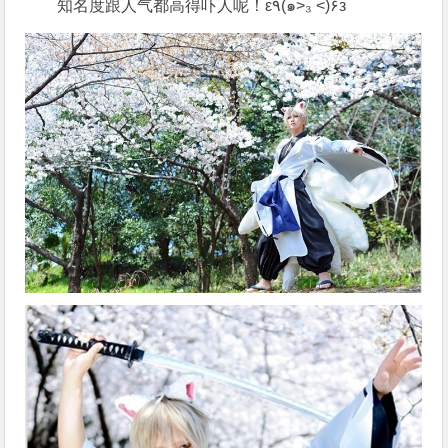
知名度跟人气都高得吓人呢！ε٩(๑>₃ <)۶з