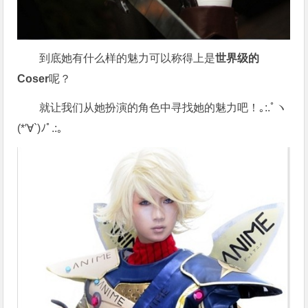
到底她有什么样的魅力可以称得上是
世界级的
Coser
呢？
就让我们从她扮演的角色中寻找她的魅力吧！｡:.ﾟヽ
(*′∀`)ﾉﾟ.:｡