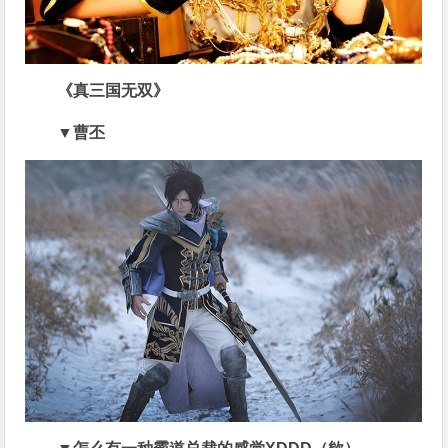
《真三国无双》
▼曹丕