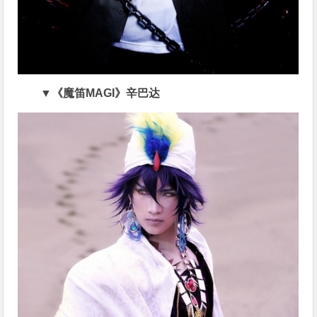
▼《魔笛MAGI》辛巴达