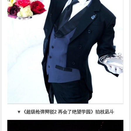
▼《超级枪弹辩驳2 再会了绝望学园》狛枝凪斗