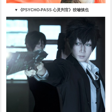
▼《PSYCHO-PASS 心灵判官》狡嚙慎也