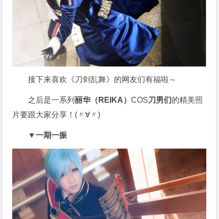
接下来喜欢《刀剑乱舞》的网友们有福啦～
之后是一系列
丽华（REIKA）
COS
刀男们
的精美照
片要跟大家分享！(〃∀〃)
▼一期一振