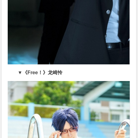
▼《Free！》龙崎怜