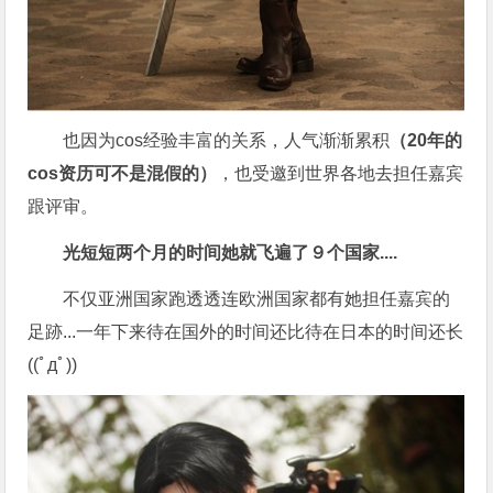
也因为cos经验丰富的关系，人气渐渐累积
（20年的
cos资历可不是混假的）
，也受邀到世界各地去担任嘉宾
跟评审。
光短短两个月的时间她就飞遍了９个国家....
不仅亚洲国家跑透透连欧洲国家都有她担任嘉宾的
足跡...一年下来待在国外的时间还比待在日本的时间还长
((ﾟдﾟ))