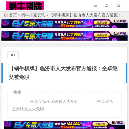
首页
蜗牛扑克资讯
【蜗牛棋牌】临汾市人大发布官方通报：仝卓继父被免职
A+
【蜗牛棋牌】临汾市人大发布官方通报：仝卓继
父被免职
摘要
仝卓父亲仝天峰被人大免职 仝卓父亲
仝天峰被人大免职