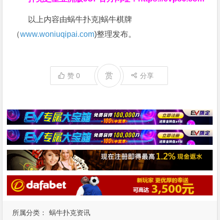
以上内容由蜗牛扑克|蜗牛棋牌
（
www.woniuqipai.com
)整理发布。
赏
赞
0
分享
所属分类：
蜗牛扑克资讯