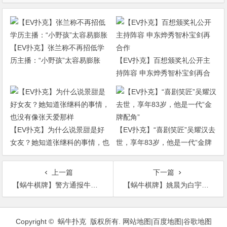
【EV扑克】张兰称不再招低学
历主播：“小野孩”太容易膨胀
【EV扑克】百想颁奖礼公开主
持阵容 申东烨秀智朴宝剑再合
作
【EV扑克】为什么说景甜是好
【EV扑克】“喜剧笑匠”吴耀汉去
女友？她知道张继科的事情，也
世，享年83岁，他是一代“金牌
没有像张天爱那样
配角”
上一篇
下一篇
【蜗牛棋牌】警方通报牛萌萌吸毒被拘 毒品检测呈阳性
【蜗牛棋牌】姚晨为白宇拍帅气大片 网友：这技术可以！
文
章
Copyright © 蜗牛扑克 版权所有.
网站地图
|
百度地图
|
谷歌地图