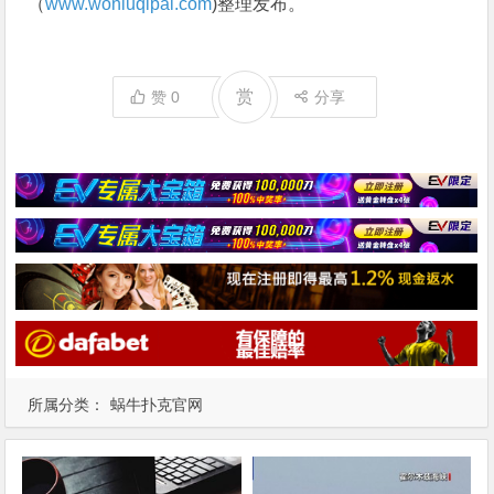
（
www.woniuqipai.com
)整理发布。
赏
赞
0
分享
所属分类：
蜗牛扑克官网