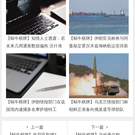
【蜗牛棋牌】知情人士透露：若
【蜗牛棋牌】伊朗官员称将与阿
未来几周通胀数据偏热 沃什准
曼敲定霍尔木兹海峡航运安排新
备好加息
协议
【蜗牛棋牌】伊朗情报部门在该
【蜗牛棋牌】乌克兰情报部门称
国境内逮捕多名摩萨德特工
朝鲜正准备向俄派遣导弹部队
上一篇
下一篇
【蜗牛棋牌】肯尼亚新增278例新冠肺炎确诊病例 累计确诊5811例
【蜗牛棋牌】马哈蒂尔称将推沙菲益竞逐总理