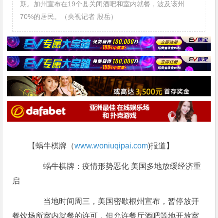
期。加州宣布在19个县关闭酒吧和室内就餐，波及该州
70%的居民。（央视记者 殷岳）
【蜗牛棋牌（
www.woniuqipai.com
)报道】
蜗牛棋牌：疫情形势恶化 美国多地放缓经济重
启
当地时间周三，美国密歇根州宣布，暂停放开
餐饮场所室内就餐的许可，但允许餐厅酒吧等地开放室