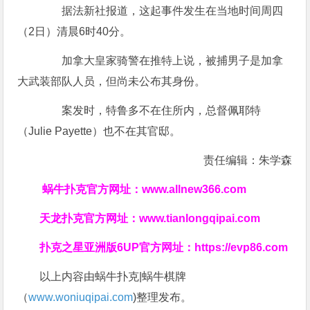
据法新社报道，这起事件发生在当地时间周四
（2日）清晨6时40分。
加拿大皇家骑警在推特上说，被捕男子是加拿
大武装部队人员，但尚未公布其身份。
案发时，特鲁多不在住所内，总督佩耶特
（Julie Payette）也不在其官邸。
责任编辑：朱学森
蜗牛扑克官方网址：
www.allnew366.com
天龙扑克官方网址：
www.tianlongqipai.com
扑克之星亚洲版6UP官方网址：
https://evp86.com
以上内容由蜗牛扑克|蜗牛棋牌
（
www.woniuqipai.com
)整理发布。