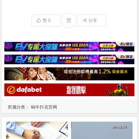
赏
赞
0
分享
所属分类：
蜗牛扑克官网