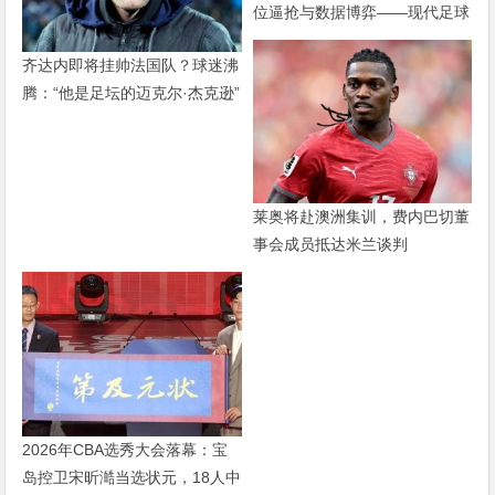
位逼抢与数据博弈——现代足球
早已不是22个人追着球跑
齐达内即将挂帅法国队？球迷沸
腾：“他是足坛的迈克尔·杰克逊”
莱奥将赴澳洲集训，费内巴切董
事会成员抵达米兰谈判
2026年CBA选秀大会落幕：宝
岛控卫宋昕澔当选状元，18人中