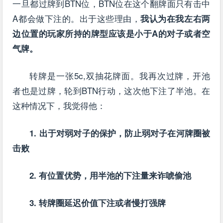
一旦都过牌到BTN位，BTN位在这个翻牌面只有击中
A都会做下注的。出于这些理由，
我认为在我左右两
边位置的玩家所持的牌型应该是小于A的对子或者空
气牌。
转牌是一张5c,双抽花牌面。我再次过牌，开池
者也是过牌，轮到BTN行动，这次他下注了半池。在
这种情况下，我觉得他：
1. 出于对弱对子的保护，防止弱对子在河牌圈被
击败
2. 有位置优势，用半池的下注量来诈唬偷池
3. 转牌圈延迟价值下注或者慢打强牌