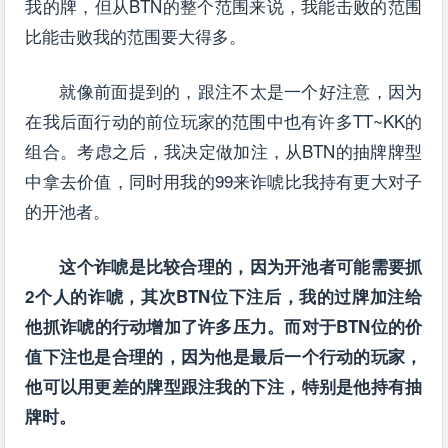
我的牌，但从BTN的整个范围来说，我能击败的范围
比能击败我的范围要大得多。
就像前面提到的，跟注不太是一个好注意，因为
在我后面行动的前位玩家的范围中也有许多TT~KK的
组合。考虑之后，我决定做加注，从BTN的抽牌牌型
中拿去价值，同时用我的99来诈唬比我持有更大对子
的开池者。
这个诈唬是比较合理的，因为开池者可能需要抓
2个人的诈唬，其次BTN位下注后，我的过牌加注给
他抓诈唬的行动增加了许多压力。而对于BTN位的价
值下注也是合理的，因为他是最后一个行动的玩家，
他可以用更差的牌型跟注我的下注，特别是他持有抽
牌时。