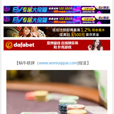
【蜗牛棋牌（
www.woniuqipai.com
)报道】