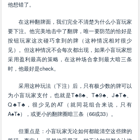
他想错了。
在这种翻牌面，我们完全不清楚为什么小盲玩家
要下注。他完美地击中了翻牌，唯一要防范的恰好是
按钮玩家这次碰巧拿到的牌（这种情况相对很少
见）。但这种情况不会每次都出现，如果小盲玩家想
采用盈利最高的策略，在这种场合拿到最大暗三条
时，他最好是check。
采用这种玩法（下注）后，只有极少数的牌可以
为小盲玩家支付，也就是T♣8♣、T♣9♣、J♣T♣、
Q♣T♣，很少见的AT（就同花组合来说，只有
A♠T♠），或更小的翻牌圈暗三条（66或33）。
但重点是：小盲玩家无论如何都能清空这些牌的