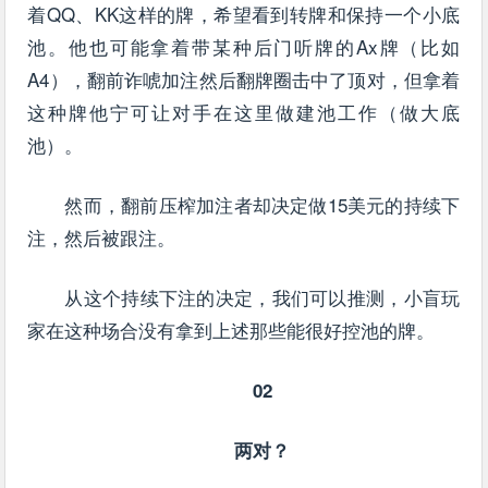
着QQ、KK这样的牌，希望看到转牌和保持一个小底
池。他也可能拿着带某种后门听牌的Ax牌（比如
A4），翻前诈唬加注然后翻牌圈击中了顶对，但拿着
这种牌他宁可让对手在这里做建池工作（做大底
池）。
然而，翻前压榨加注者却决定做15美元的持续下
注，然后被跟注。
从这个持续下注的决定，我们可以推测，小盲玩
家在这种场合没有拿到上述那些能很好控池的牌。
02
两对？