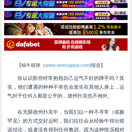
【蜗牛棋牌（
www.woniuqipai.com
)报道】
你认识那些经常抱怨自己运气不好的牌手吗？其
实，他们遭遇的种种不幸也会发生在其他人身上，运
气对于任何人都是公平的，德州扑克也不例外。
在无限德州扑克中，当我们以一种不寻常（或极
罕见）的方式交好运时，我们往往会从经验中得出错
误结论，或者没有得到任何教训。因为这种情况相对