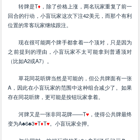
转牌是T
♦
，除了价格上涨，两名玩家重复了前一
回合的行动，小盲玩家这次下注42美元，而那个有利
位置的常客玩家继续跟注。
现在很可能两个牌手都拿着一个顶对，只是因为
之前提到的理由，小盲玩家不太可能拿到普通顶对
（比如A2或A7）。
草花同花听牌当然是可能的，但公共牌面有一张
A，因此在小盲玩家的范围中这种组合减少了。如果
存在同花听牌，更可能是按钮玩家拿着。
河牌又是一张非同花牌——T
♥
，使得公共牌最终
变为A♣6♣3
♥
T
♦
T
♥
。小盲玩家全押。