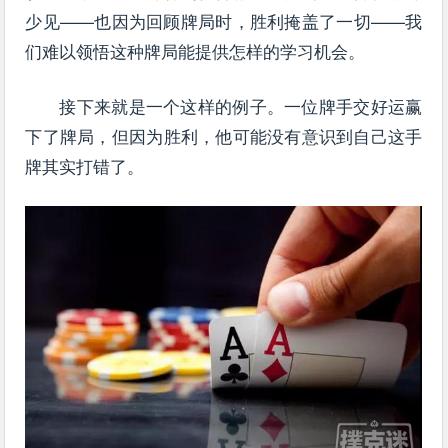
少见——也因为回顾牌局时，胜利掩盖了一切——我
们难以领悟这种牌局能提供怎样的学习机会。
接下来就是一个这样的例子。一位牌手交好运赢
下了牌局，但因为胜利，他可能没有意识到自己这手
牌其实打错了。