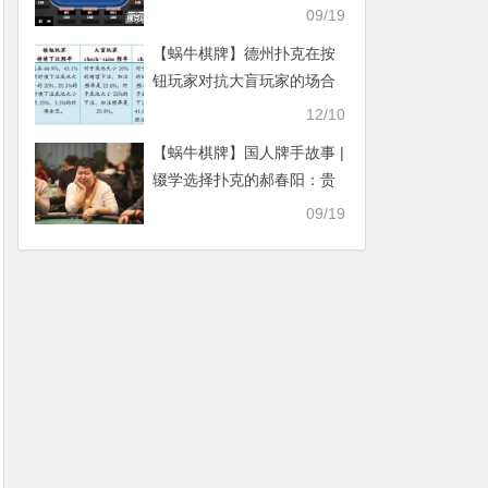
09/19
【蜗牛棋牌】德州扑克在按
钮玩家对抗大盲玩家的场合
游戏小筹码-3
12/10
【蜗牛棋牌】国人牌手故事 |
辍学选择扑克的郝春阳：贵
人相助，我欲乘风破浪！
09/19