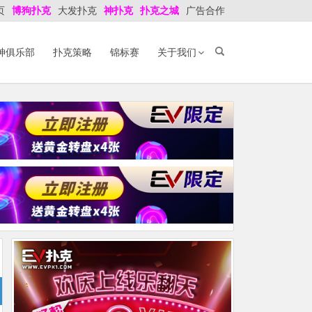
页
博狗扑克
大发扑克
神扑克
扑克之城
广告合作
神俱乐部
扑克策略
锦标赛
关于我们