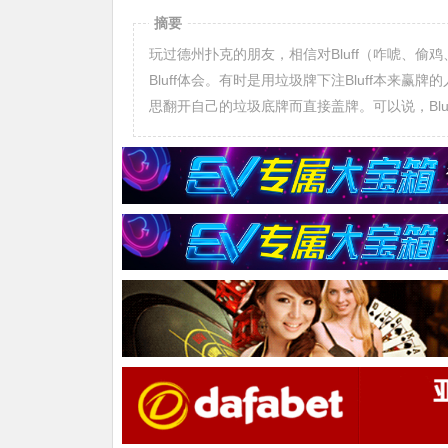
摘要
玩过德州扑克的朋友，相信对Bluff（咋唬、偷
Bluff体会。有时是用垃圾牌下注Bluff本来赢
思翻开自己的垃圾底牌而直接盖牌。可以说，Bl