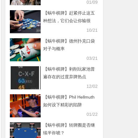
01/09
【蜗牛棋牌】赶紧停止这五
种想法，它们会让你输很
多！
10/21
【蜗牛棋牌】德州扑克口袋
对子与概率
03/21
【蜗牛棋牌】剥削玩家池普
遍存在的过度弃牌热点
12/02
【蜗牛棋牌】Phil Hellmuth
如何设下精彩的陷阱
01/22
【蜗牛棋牌】转牌圈是否继
续半诈唬？