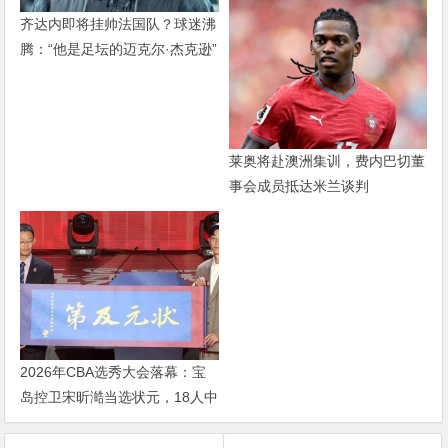
早已不是22个人追着球跑
齐达内即将挂帅法国队？球迷沸
腾：“他是足坛的迈克尔·杰克逊”
莱奥将赴澳洲集训，费内巴切董
事会成员抵达米兰谈判
2026年CBA选秀大会落幕：宝
岛控卫宋昕澔当选状元，18人中
选创历史新低