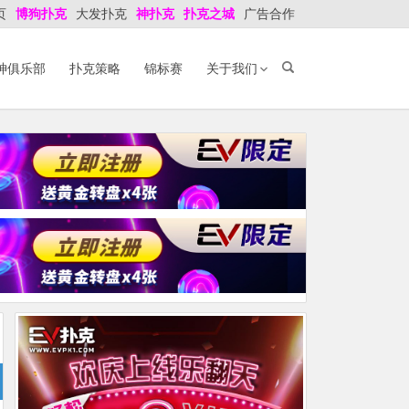
页
博狗扑克
大发扑克
神扑克
扑克之城
广告合作
神俱乐部
扑克策略
锦标赛
关于我们