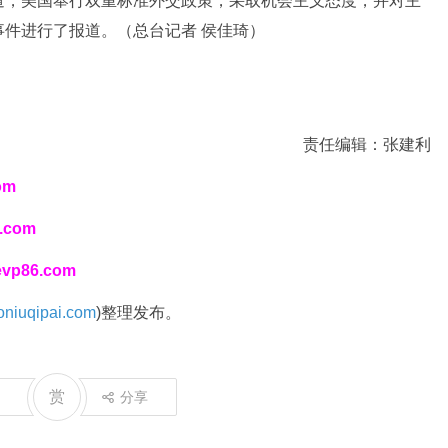
道，美国奉行双重标准外交政策，采取机会主义态度，并对主
件进行了报道。（总台记者 侯佳琦）
责任编辑：张建利
om
i.com
/evp86.com
niuqipai.com
)整理发布。
赏
分享