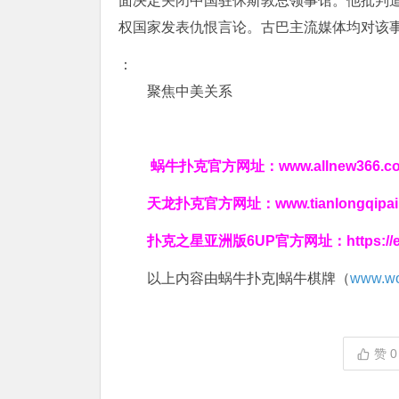
面决定关闭中国驻休斯敦总领事馆。他批判
权国家发表仇恨言论。古巴主流媒体均对该事
：
聚焦中美关系
蜗牛扑克官方网址：
www.allnew366.c
天龙扑克官方网址：
www.tianlongqipa
扑克之星亚洲版6UP官方网址：
https:/
以上内容由蜗牛扑克|蜗牛棋牌（
www.wo
赞
0