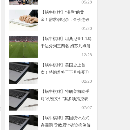
22473例
05/28
【蜗牛棋牌】“沸腾”的黄
金！需求创纪录，金价连破
关键关口！后市怎么走？
01/30
【蜗牛棋牌】坦桑尼亚1-1乌
干达分列三四名 姆苏凡点射
伊克皮苏扳平奥凯洛失点
12/28
【蜗牛棋牌】美国史上首
次！特朗普将于下月接受刑
事审判
02/20
【蜗牛棋牌】特朗普前助手
对“机密文件”案多项指控表
示不认罪
07/07
【蜗牛棋牌】英国统计方式
存漏洞 导致累计确诊病例偏