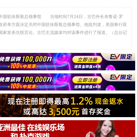
国驻休斯敦总领事馆 当地时间7月24日，古巴外长布鲁诺·罗
政府单方面决定关闭中国驻休斯敦总领事馆。他批判道，美国奉行双
国家发表仇恨言论。古巴主流媒体均对该事件进行了报道。（总台记