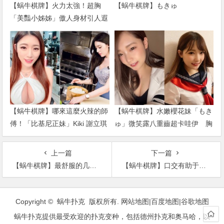
【蜗牛棋牌】火力太強！超胸
【蜗牛棋牌】もきゅ
「美豔小姊姊」傲人身材引人遐
想 一身兇猛戰袍直接辣到噴火
【蜗牛棋牌】哪來這麼火辣的師
【蜗牛棋牌】水嫩櫻花妹「もき
傅！「比基尼正妹」Kiki 謝立琪
ゅ」微笑露八重齒超卡哇伊 胸
體驗日料店長 低胸洋裝登場讓
前全集中「乳之呼吸」戰鬥力破
人難專…
表
上一篇
下一篇
【蜗牛棋牌】最舒服的几种另类做爱姿势
【蜗牛棋牌】口交有助于提高女性性趣和美容
文
章
Copyright © 蜗牛扑克 版权所有.
网站地图
|
百度地图
|
谷歌地图
导
蜗牛扑克提供最受欢迎的扑克变种，包括德州扑克和奥马哈，以