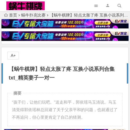
首页
蜗牛扑克比赛
【蜗牛棋牌】轻点太胀了疼 互换小说系列合集txt_精英妻子一对一
A+
【蜗牛棋牌】轻点太胀了疼 互换小说系列合集
txt_精英妻子一对一
摘要
“孩子们，让他们玩吧。”送走和平，郭依瑶马玉清说。马玉
清觉得郭依瑶林总回避了关于父亲平和的问题，也就通过了
不再追问，但心里更肯定了自己的猜测。