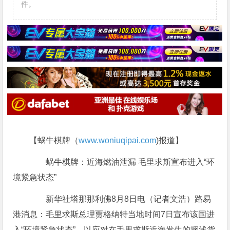
件。
【蜗牛棋牌（
www.woniuqipai.com
)报道】
蜗牛棋牌：近海燃油泄漏 毛里求斯宣布进入“环
境紧急状态”
新华社塔那那利佛8月8日电（记者文浩）路易
港消息：毛里求斯总理贾格纳特当地时间7日宣布该国进
入“环境紧急状态”，以应对在毛里求斯近海发生的搁浅货