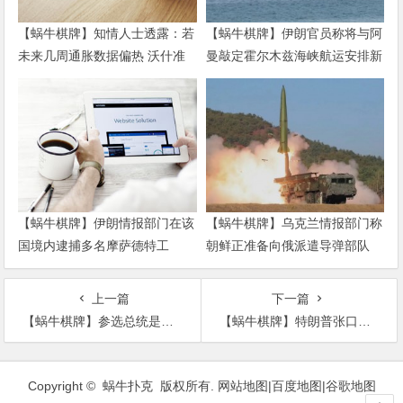
【蜗牛棋牌】知情人士透露：若
【蜗牛棋牌】伊朗官员称将与阿
未来几周通胀数据偏热 沃什准
曼敲定霍尔木兹海峡航运安排新
备好加息
协议
【蜗牛棋牌】伊朗情报部门在该
【蜗牛棋牌】乌克兰情报部门称
国境内逮捕多名摩萨德特工
朝鲜正准备向俄派遣导弹部队
上一篇
下一篇
【蜗牛棋牌】参选总统是想给拜登捣乱？“侃爷”没否认
【蜗牛棋牌】特朗普张口就来：若拜登当选 中国将统治美国
文
章
Copyright © 蜗牛扑克 版权所有.
网站地图
|
百度地图
|
谷歌地图