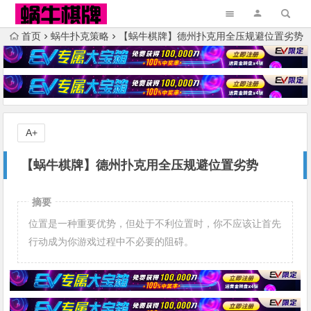
首页
蜗牛扑克策略
【蜗牛棋牌】德州扑克用全压规避位置劣势
A+
【蜗牛棋牌】德州扑克用全压规避位置劣势
摘要
位置是一种重要优势，但处于不利位置时，你不应该让首先
行动成为你游戏过程中不必要的阻碍。