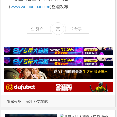
（
www.woniuqipai.com
)整理发布。
赏
赞
0
分享
所属分类：
蜗牛扑克策略