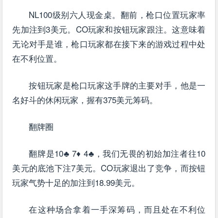
NL100级别六人现金桌。翻前，枪口位置玩家率
先加注到3美元。CO玩家和按钮玩家跟注。这意味着
无论对手是谁，枪口玩家都在接下来的游戏过程中处
在不利位置。
按钮玩家是枪口玩家这手牌的主要对手，他是一
名好斗的休闲玩家，握有375美元筹码。
翻牌圈
翻牌是10♣ 7♦ 4♣，我们无畏的初始加注者往10
美元的底池下注7美元。CO玩家退出了竞争，而按钮
玩家气势十足的加注到18.99美元。
在这种场合拿着一手深筹码，而且处在不利位