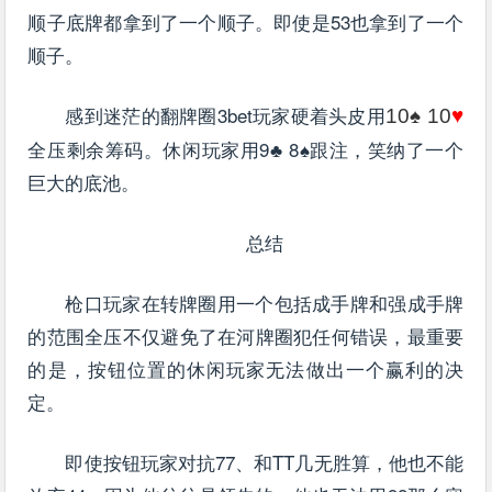
顺子底牌都拿到了一个顺子。即使是53也拿到了一个
顺子。
感到迷茫的翻牌圈3bet玩家硬着头皮用
10
♠
10
♥
全压剩余筹码。休闲玩家用9♣ 8♠跟注，笑纳了一个
巨大的底池。
总结
枪口玩家在转牌圈用一个包括成手牌和强成手牌
的范围全压不仅避免了在河牌圈犯任何错误，最重要
的是，按钮位置的休闲玩家无法做出一个赢利的决
定。
即使按钮玩家对抗77、和TT几无胜算，他也不能