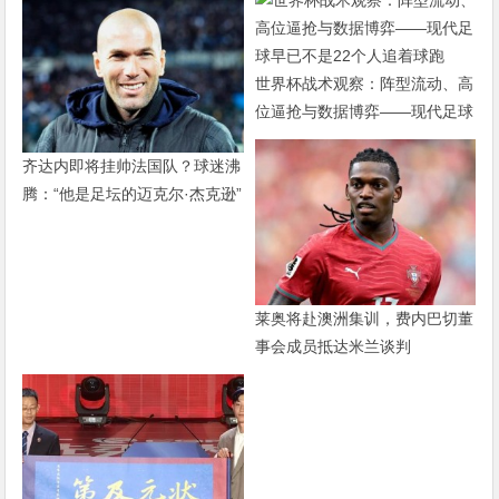
世界杯战术观察：阵型流动、高
位逼抢与数据博弈——现代足球
早已不是22个人追着球跑
齐达内即将挂帅法国队？球迷沸
腾：“他是足坛的迈克尔·杰克逊”
莱奥将赴澳洲集训，费内巴切董
事会成员抵达米兰谈判