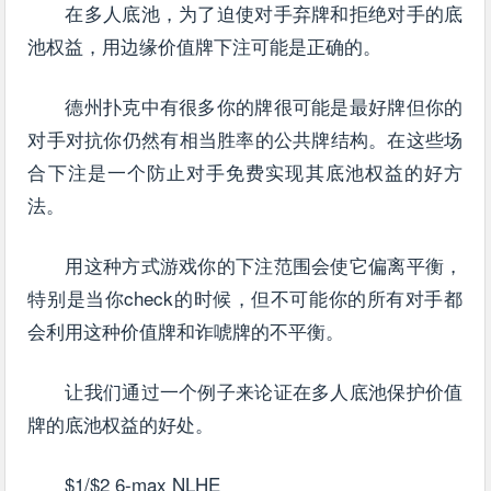
在多人底池，为了迫使对手弃牌和拒绝对手的底
池权益，用边缘价值牌下注可能是正确的。
德州扑克中有很多你的牌很可能是最好牌但你的
对手对抗你仍然有相当胜率的公共牌结构。在这些场
合下注是一个防止对手免费实现其底池权益的好方
法。
用这种方式游戏你的下注范围会使它偏离平衡，
特别是当你check的时候，但不可能你的所有对手都
会利用这种价值牌和诈唬牌的不平衡。
让我们通过一个例子来论证在多人底池保护价值
牌的底池权益的好处。
$1/$2 6-max NLHE