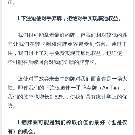
注。
l 下注迫使对手弃牌，拒绝对手实现底池权益。
我们很可能拿着最好的牌，但我们相对较低的胜
率让我们在转牌圈和河牌圈容易受到伤害。通过下
注，我们阻止了对手免费实现其底池权益，也迫使一
些可能在后续回合对我们诈唬的牌弃牌。
迫使对手放弃未击中的牌对我们而言也是一场大
胜。即使我们的下注仅迫使一手牌弃牌（A♦ T♣），
我们的胜率也增长到52%，使我们具有统计学上的优
势。
l 翻牌圈可能是我们榨取价值的最好（也是仅
有）的机会。