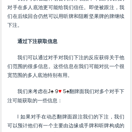
对手在多人底池更可能给我们信任。即使被跟注，我
们在后续回合仍然可以用听牌和阻断坚果牌的牌继续
下注。
通过下注获取信息
我们可以通过对手对我们下注的反应获得关于他
们范围的很多信息。这些信息在我们可能对抗一个很
宽范围的多人底池特别有用。
我们来考虑在
翻牌面我们对多个对手下
J
♠
9
♥
5
♠
注可能获取的一些信息：
l 如果对手在动态翻牌面跟注我们的下注，我们
可以预计他们有一个主要由边缘成手牌和听牌构成的