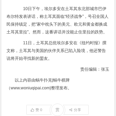
10日下午，埃尔多安在土耳其东北部城市巴伊
布尔特发表讲话，称土耳其面临“经济战争”，号召全国人
民保持镇定，把“家中枕头下的美元、欧元和黄金都换成
土耳其里拉”。然而，这番讲话并没能止住里拉的跌势。
11日，土耳其总统埃尔多安在《纽约时报》撰
文称，土耳其与美国的伙伴关系已陷入险境，他还警告
说将开始寻找新的盟友。
责任编辑：张玉
以上内容由蜗牛扑克|蜗牛棋牌
（www.woniuqipai.com)整理发布。
赏
赞
0
分享