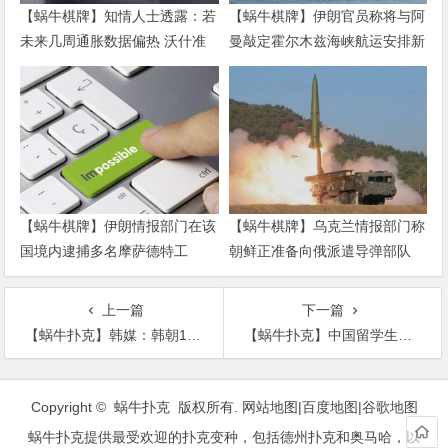
【蜗牛棋牌】知情人士透露：若
【蜗牛棋牌】伊朗官员称将与阿
未来几周通胀数据偏热 沃什准
曼敲定霍尔木兹海峡航运安排新
备好加息
协议
【蜗牛棋牌】伊朗情报部门在该
【蜗牛棋牌】乌克兰情报部门称
国境内逮捕多名摩萨德特工
朝鲜正准备向俄派遣导弹部队
上一篇
下一篇
【蜗牛扑克】韩媒：韩朝13日起联合考察京义线公路朝方路段
【蜗牛扑克】中国留学生少了？华媒：新西兰政府仍持乐观态度
文
章
Copyright © 蜗牛扑克 版权所有.
网站地图
|
百度地图
|
谷歌地图
导
蜗牛扑克提供最受欢迎的扑克变种，包括德州扑克和奥马哈，以