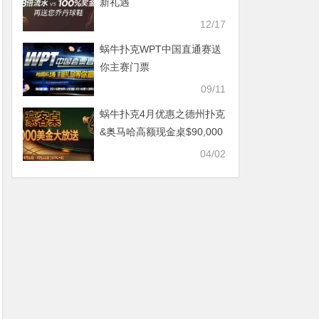
新礼遇
12/17
蜗牛扑克WPT中国直通赛送
你主赛门票
09/11
蜗牛扑克4月优惠之德州扑克
&奥马哈高额现金桌$90,000
美金门票疯狂送
04/02