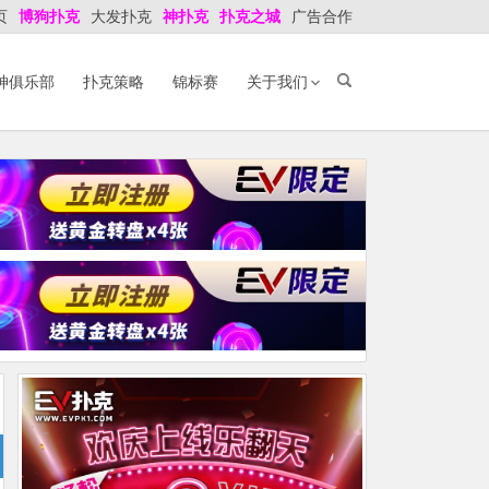
页
博狗扑克
大发扑克
神扑克
扑克之城
广告合作
神俱乐部
扑克策略
锦标赛
关于我们