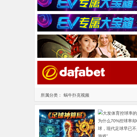
所属分类：
蜗牛扑克视频