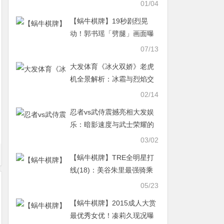
ゆら(架乃由罗)逃亡中！
01/04
【蜗牛棋牌】19秒剧烈晃
动！郭书瑶「劈腿」画面曝
光真实身材网看傻
07/13
大发体育《冰火双娇》老虎
机全景解析：冰霜与烈焰交
织的幻想盛宴
02/14
忍者vs武侍震撼亮相大发娱
乐：暗影速度与武士荣耀的
极限对决
03/02
【蜗牛棋牌】TRE全明星打
线(18)：美谷朱里最强骑乘
位的戏剧高手！
05/23
【蜗牛棋牌】2015成人大赏
最优秀女优！凑莉久现况曝