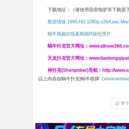
下载地址：（请使用迅雷电驴等下载器
叛逆情缘.1995.HD.1080p.x264.aac.Manda
蜗牛视频在线看韩国R级伦理片
蜗牛扑克官方网址：
www.allnew366.c
天龙扑克官方网址：
www.tianlongqipa
神扑克(Shenpoker)导航：
http://www.
以上内容由蜗牛扑克|蜗牛棋牌（
www.woniuq
赞
0