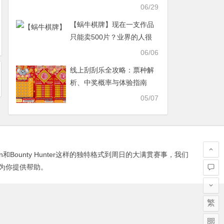
光！
06/29
【蜗牛棋牌】现在一支作品
只能卖500片？业界的人很
忧心！
06/06
线上刮刮乐全攻略：票种解
析、中奖概率与体验指南
05/07
in和Bounty Hunter这样的独特格式到周日的大满贯赛事，我们
为你提供帮助。
繁