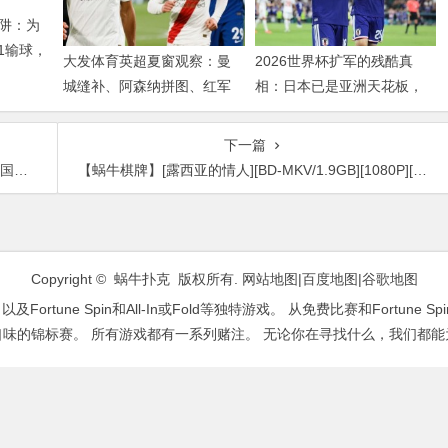
阱：为
1输球，
大发体育英超夏窗观察：曼
2026世界杯扩军的残酷真
权游戏”
城缝补、阿森纳拼图、红军
相：日本已是亚洲天花板，
重建、曼联破局——新赛季
国足的差距远不止几个名额
乱战才刚开始
下一篇
爱情]
【蜗牛棋牌】[露西亚的情人][BD-MKV/1.9GB][1080P][西班牙语中字][优秀的情色电影就是看的时候手不会乱动]
Copyright © 蜗牛扑克 版权所有.
网站地图
|
百度地图
|
谷歌地图
ne Spin和All-In或Fold等独特游戏。 从免费比赛和Fortune Sp
口味的锦标赛。 所有游戏都有一系列赌注。 无论你在寻找什么，我们都能