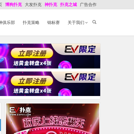
页
博狗扑克
大发扑克
神扑克
扑克之城
广告合作
神俱乐部
扑克策略
锦标赛
关于我们