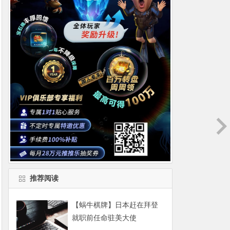
推荐阅读
【蜗牛棋牌】日本赶在拜登
就职前任命驻美大使