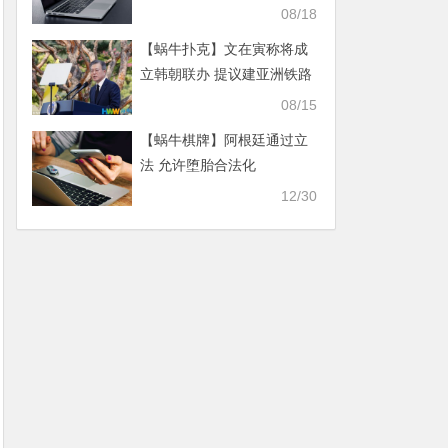
布进入紧急状态
08/18
【蜗牛扑克】文在寅称将成
立韩朝联办 提议建亚洲铁路
共同体
08/15
【蜗牛棋牌】阿根廷通过立
法 允许堕胎合法化
12/30