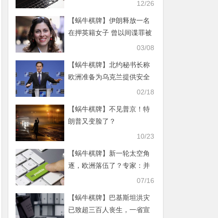
12/26
【蜗牛棋牌】伊朗释放一名
在押英籍女子 曾以间谍罪被
判处5年监禁
03/08
【蜗牛棋牌】北约秘书长称
欧洲准备为乌克兰提供安全
保障
02/18
【蜗牛棋牌】不见普京！特
朗普又变脸了？
10/23
【蜗牛棋牌】新一轮太空角
逐，欧洲落伍了？专家：并
非全面落后，在运载火箭赛
07/16
道被甩开
【蜗牛棋牌】巴基斯坦洪灾
已致超三百人丧生，一省宣