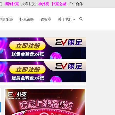
页
博狗扑克
大发扑克
神扑克
扑克之城
广告合作
神俱乐部
扑克策略
锦标赛
关于我们