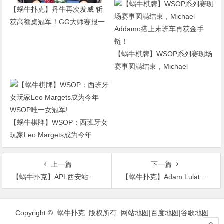
【蜗牛扑克】丹牛再次发威 斩
获高额桌冠军！GG大师赛报一
赠一！
【蜗牛棋牌】WSOP系列赛现场
赛事圆满结束，Michael
Addamo搭上末班车再获金手
链！
【蜗牛棋牌】WSOP：西班牙女
玩家Leo Margets成为今年
WSOP唯一女冠军!
上一篇
下一篇
【蜗牛扑克】APL西安站主赛事Day1B：刘克东携28人晋级
【蜗牛扑克】Adam Lulat奖金强制收缴事件“出来混迟早是要还的”
文
章
Copyright © 蜗牛扑克 版权所有.
网站地图
|
百度地图
|
谷歌地图