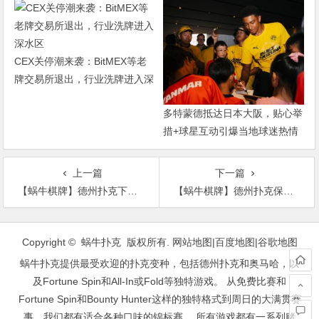
CEX关停潮来袭：BitMEX等老
牌交易所退出，行业洗牌进入深
水区
多特蒙德抵达日本大阪，贴心举
措+球星互动引爆当地球迷热情
上一篇
下一篇
【蜗牛棋牌】德州扑克下注的模式的应用
【蜗牛棋牌】德州扑克保持清醒的3条锦囊
文
章
Copyright © 蜗牛扑克 版权所有.
网站地图
|
百度地图
|
谷歌地图
导
蜗牛扑克提供最受欢迎的扑克变种，包括德州扑克和奥马哈，以
航
及Fortune Spin和All-In或Fold等独特游戏。 从免费比赛和
Fortune Spin和Bounty Hunter这样的独特格式到周日的大满贯赛
事，我们都有适合各种口味的锦标赛。 所有游戏都有一系列赌