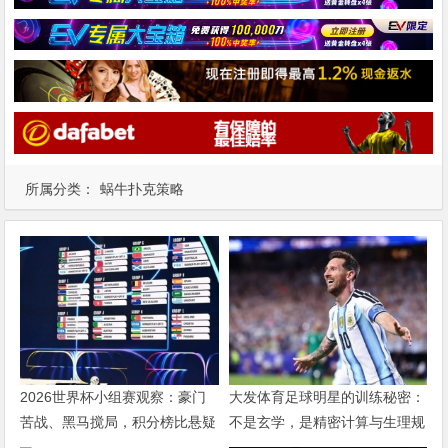
所属分类：
蜗牛扑克策略
2026世界杯小组赛观察：豪门
大发体育足球明星的训练秘密：
苦战、黑马搅局，积分榜比悬疑
不是玄学，是精密计算与生理规
片还刺激
律的博弈