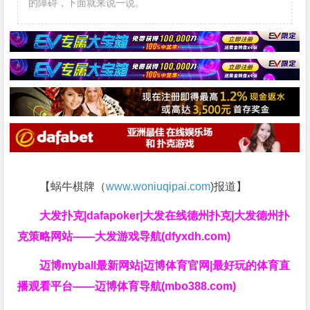
的障碍，下面就来说一说。
【蜗牛棋牌（
www.woniuqipai.com
)报道】
大发扑克|dafapoker|大发在线德州扑克|大发德州扑
克策略网站——大发游戏导航(dfyxdh.com)
迈博myball最新网站|迈博体育官网|最好玩的体育直
播观看平台——迈博体育导航(mbo388.com)