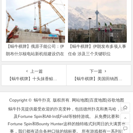
【蜗牛棋牌】俄原子能公司：伊
【蜗牛棋牌】伊朗发布多项人事
朗布什尔核电站新机组建设仍在
任命 涉及三个关键职位
继续
上一篇
下一篇
【蜗牛棋牌】十头抹香鲸被冲上英国东约克郡海滩 不幸全部死亡
【蜗牛棋牌】美国田纳西州发生爆炸，当选总统拜登发声
文
章
Copyright © 蜗牛扑克 版权所有.
网站地图
|
百度地图
|
谷歌地图
导
蜗牛扑克提供最受欢迎的扑克变种，包括德州扑克和奥马哈，以
航
及Fortune Spin和All-In或Fold等独特游戏。 从免费比赛和
Fortune Spin和Bounty Hunter这样的独特格式到周日的大满贯赛
事，我们都有适合各种口味的锦标赛。 所有游戏都有一系列赌