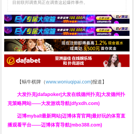
目前联邦调查局正在调查这起爆炸事件。
【蜗牛棋牌（
www.woniuqipai.com
)报道】
大发扑克|dafapoker|大发在线德州扑克|大发德州扑
克策略网站——大发游戏导航(dfyxdh.com)
迈博myball最新网站|迈博体育官网|最好玩的体育直
播观看平台——迈博体育导航(mbo388.com)