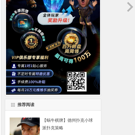
推荐阅读
【蜗牛棋牌】德州扑克小球
派扑克策略