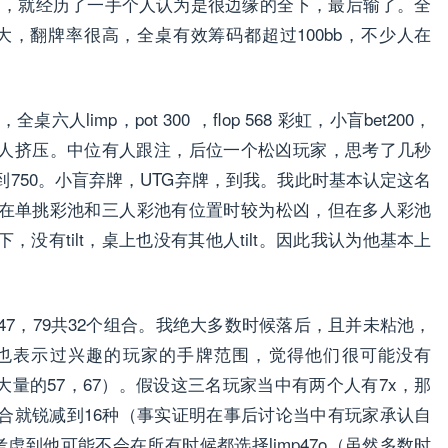
线下，就经历了一手个人认为是很边缘的全下，最后输了。全
大，翻牌率很高，全桌有效筹码都超过100bb，不少人在
全桌六人limp，pot 300 ，flop 568 彩虹，小盲bet200，
有人挤压。中位有人跟注，后位一个松凶玩家，思考了几秒
750。小盲弃牌，UTG弃牌，到我。我此时基本认定这名
在单挑彩池和三人彩池有位置时较为松凶，但在多人彩池
没有tilt，桌上也没有其他人tilt。因此我认为他基本上
。
47，79共32个组合。我绝大多数时候落后，且并未粘池，
也表示过兴趣的玩家的手牌范围，觉得他们很可能没有
大量的57，67）。假设这三名玩家当中有两个人有7x，那
合就锐减到16种（事实证明在事后讨论当中有玩家承认自
虑到他可能不会在所有时候都选择limp47o（虽然多数时