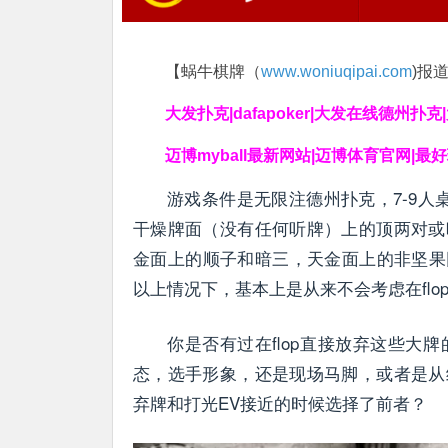
【蜗牛棋牌（
www.woniuqipai.com
)报
大发扑克|dafapoker|大发在线德州扑
迈博myball最新网站|迈博体育官网|最
游戏条件是无限注德州扑克，7-9人
干燥牌面（没有任何听牌）上的顶两对或
金面上的顺子和暗三，天金面上的非坚果
以上情况下，基本上是从来不会考虑在flop
你是否有过在flop直接放弃这些
态，选手形象，还是现场马脚，或者是从
弃牌和打光EV接近的时候选择了前者？