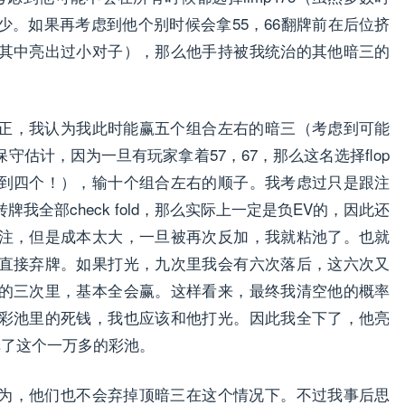
少。如果再考虑到他个别时候会拿55，66翻牌前在后位挤
其中亮出过小对子），那么他手持被我统治的其他暗三的
正，我认为我此时能赢五个组合左右的暗三（考虑到可能
估计，因为一旦有玩家拿着57，67，那么这名选择flop
到四个！），输十个组合左右的顺子。我考虑过只是跟注
全部check fold，那么实际上一定是负EV的，因此还
注，但是成本太大，一旦被再次反加，我就粘池了。也就
直接弃牌。如果打光，九次里我会有六次落后，这六次又
的三次里，基本全会赢。这样看来，最终我清空他的概率
彩池里的死钱，我也应该和他打光。因此我全下了，他亮
掉了这个一万多的彩池。
为，他们也不会弃掉顶暗三在这个情况下。不过我事后思