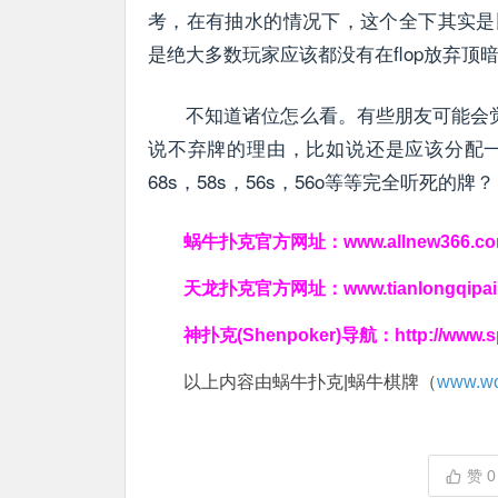
考，在有抽水的情况下，这个全下其实是
是绝大多数玩家应该都没有在flop放弃
不知道诸位怎么看。有些朋友可能会觉
说不弃牌的理由，比如说还是应该分配
68s，58s，56s，56o等等完全听死的牌？
蜗牛扑克官方网址：
www.allnew366.c
天龙扑克官方网址：
www.tianlongqipa
神扑克(Shenpoker)导航：
http://www.
以上内容由蜗牛扑克|蜗牛棋牌（
www.wo
赞
0