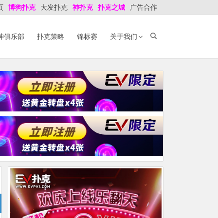
页
博狗扑克
大发扑克
神扑克
扑克之城
广告合作
神俱乐部
扑克策略
锦标赛
关于我们