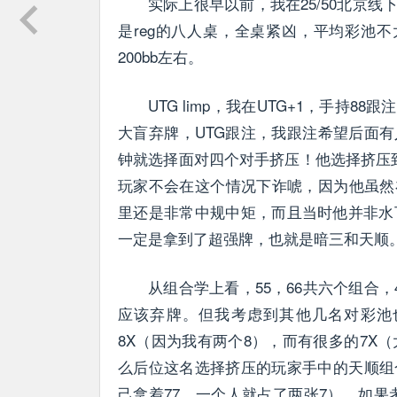
实际上很早以前，我在25/50北京
是reg的八人桌，全桌紧凶，平均彩池不
200bb左右。
UTG limp，我在UTG+1，手持88跟注，
大盲弃牌，UTG跟注，我跟注希望后面
钟就选择面对四个对手挤压！他选择挤压到
玩家不会在这个情况下诈唬，因为他虽然
里还是非常中规中矩，而且当时他并非水下，
一定是拿到了超强牌，也就是暗三和天顺
从组合学上看，55，66共六个组合，
应该弃牌。但我考虑到其他几名对彩池
8X（因为我有两个8），而有很多的7X（
么后位这名选择挤压的玩家手中的天顺组
己拿着77，一个人就占了两张7）。如果考