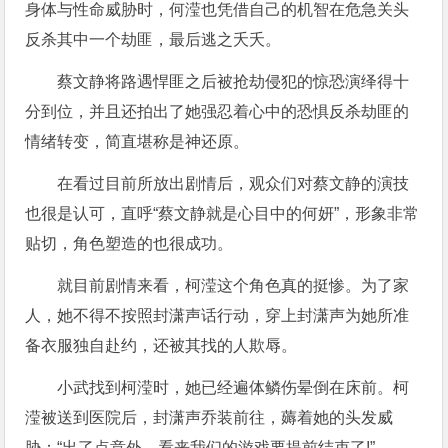
身体与性命威胁时，何滢也凭借自己的机智在危急关头
反杀其中一个劫匪，最后逃之夭夭。
蔡文静将路遇悍匪之后被抢劫侵犯的惊恐演绎得十
分到位，并且还拍出了她强忍着心中的恐惧反杀劫匪的
情绪转变，简直堪称是神还原。
在看过目前所放出剧情后，观众们对蔡文静的演技
也很是认可，直呼“蔡文静就是心目中的何妍”，形象非常
贴切，角色塑造的也很成功。
就目前剧情来看，柯滢这个角色真的挺惨。为了家
人，她不得不按照封潇声话行动，穿上封潇声为她所准
备衣服独自赴约，还被其找的人欺辱。
小武找到柯滢时，她已经遍体鳞伤晕倒在床前。柯
滢被送到医院后，封潇声乔装前往，薅着她的头发威
胁：“出了点意外，看来我们的游戏要提前结束了!”