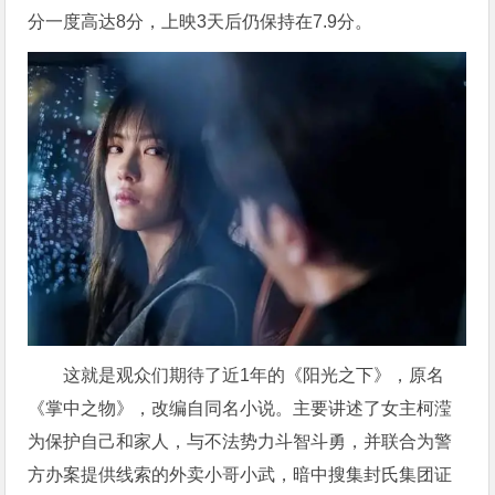
分一度高达8分，上映3天后仍保持在7.9分。
这就是观众们期待了近1年的《阳光之下》，原名
《掌中之物》，改编自同名小说。主要讲述了女主柯滢
为保护自己和家人，与不法势力斗智斗勇，并联合为警
方办案提供线索的外卖小哥小武，暗中搜集封氏集团证