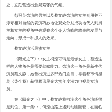
史，立刻营造出悬疑紧张的气氛。
彭冠英饰演的男主以及蔡文静饰演的女主则用并不
浮夸相对自然的表演巧妙地让观众分别成功地代入到男
主和女主的视角中去观察这个令人惊骇的故事的发展与
走向，形成一种抓人的效果。
蔡文静演活最惨女主
《阳光之下》中女主柯滢可谓是最惨女主，塑造这
样的人物角色是需要驾驭能力。饰演这一角色是新生代
演员蔡文静，她曾出演过多部热门剧目，靠着都市情感
剧《柒个我》获得腾讯星光大赏年度潜力电视剧女演
员。
在《阳光之下》中，蔡文静将柯滢这个角色演绎很
是到位。第一集中，何滢山路上遇到劫匪圈套，在面临