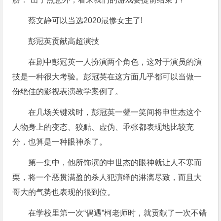
蔡文静可以当选2020最惨女主了!
彭冠英贡献高超演技
在剧中彭冠英一人扮演两个角色，这对于演员的演
技是一种很大考验。彭冠英在这方面几乎都可以当做一
份绝佳的影视表演教学案例了。
在几场关键戏时，彭冠英一颦一笑间将申世杰这个
人物身上的变态、狡黠、虚伪、乖张都表现地比较充
分，也算是一种眼神杀了。
第一集中，他所饰演的申世杰的眼神就让人不寒而
栗，将一个恶贯满盈的杀人犯演绎的淋漓尽致，而且大
哥大的气势也表现的很到位。
在学校里第一次“偶遇”柯老师时，就贡献了一次不错