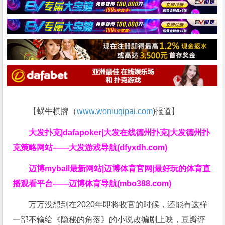
【蜗牛棋牌（
www.woniuqipai.com
)报道】
大发扑克|dafapoker|大发在线德州扑克|大发德州扑
克策略网站——大发游戏导航(dfyxdh.com)
迈博myball最新网站|迈博体育官网|最好玩的体育直
播观看平台——迈博体育导航(mbo388.com)
万万没想到在2020年即将收官的时候，还能有这样
一部不输给《隐秘的角落》的小说改编剧上映，豆瓣评