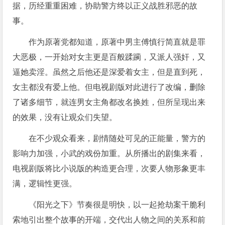
据，历经重重困难，协助警方终以正义战胜邪恶的故
事。
作为原著党都知道，原著中男主傅慎行简直就是罪
大恶极，一开始对女主更是百般蹂躏，又派人强奸，又
逼她卖淫。虽然之后他还是深爱着女主，但是直到死，
女主都没有爱上他。但电视剧版对此进行了改编，删除
了诸多细节，就连男女主角都改名换姓，但所呈现出来
的效果，没有让观众们失望。
在不少观众看来，剧情随处可见的正能量，警方的
影响力加强，小武的戏份加重。从所播出的剧集来看，
电视剧版将比小说版的构造更合理，次要人物形象更丰
满，逻辑性更强。
《阳光之下》节奏很是明快，以一起抢劫案干脆利
索地引出整个故事的开端，交代出人物之间的关系和前