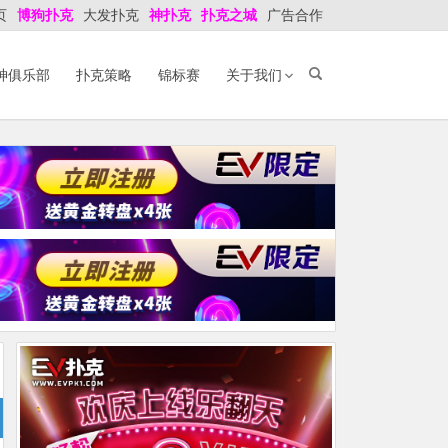
页
博狗扑克
大发扑克
神扑克
扑克之城
广告合作
神俱乐部
扑克策略
锦标赛
关于我们