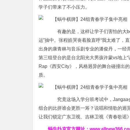
学子们带来了不小压力。
有趣的是，这样让学子们害怕的大bo
运”抽中。张程皓哭丧着脸直呼“我太难了，
出身的康青林与音乐剧专业的潘俊丹，一经亮
第三组登台的是台北阳光大男孩许蒙vs地上
Rap《西安City》，风格迥异的舞台碰撞
质。
究竟这场入学分班考试中，Janga
组合的比拼谁会更胜一筹？说唱和情歌的迥异同
让我们锁定广东卫视、吉林卫视《青春歌谣
蜗牛扑克官方网址：
www.allnew366.c