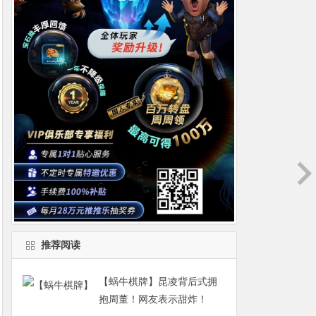
推荐阅读
【蜗牛棋牌】昆凌背后式拥
抱周董！网友表示甜炸！