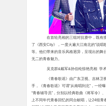
在首轮亮相的三组对抗赛中，既有擅长蒙古
了《西安City》，一度火遍大江南北的“说
等。他们带来的音乐风格迥异，呈现出的舞
无二的青春魅力。
吴克群&戴军&孙伯纶惊艳亮相 学术
《青春歌谣》由广东卫视、吉林卫视
手，《青春歌谣》可谓“从南唱到北”，一经
“青春辅导员”，分别以经典歌曲《将军令》
上不同年代青春回忆的同台献唱，让24组青