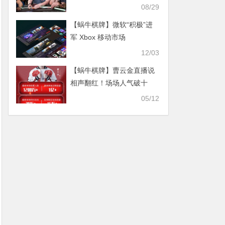
08/29
【蜗牛棋牌】微软“积极”进
军 Xbox 移动市场
12/03
【蜗牛棋牌】曹云金直播说
相声翻红！场场人气破十
万，网友问：郭德纲后悔了
05/12
吗