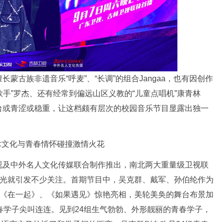
族非遗音乐“呼麦”、“长调”的组合Jangaa，也有因创作
唱歌手”罗杰、还有经常到偏远山区义教的“儿童点唱机”康青林
台或青涩或稳重，让这档颇有层次的校园音乐节目显露出独一
文化与青春情怀碰撞激情火花
及中外名人文化传媒联合制作推出，南北两大重量级卫视联
曝光就引发不少关注。首期节目中，吴克群、戴军、孙伯纶作为
、《在一起》、《如果遇见》惊艳亮相，美轮美奂的舞台布景加
春学子尖叫连连。见到24组生气勃勃、外形靓丽的青春学子，