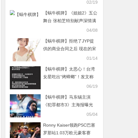
02/19
【蜗牛棋牌】《姐姐2》五公
舞台 张柏芝特别献声深情满
满
04/08
【蜗牛棋牌】拒绝了JYP提
供的商业合同之后 现在的宋
智雅励志要成为一名职业高
01/14
尔夫选手
【蜗牛棋牌】太恶心！台湾
女星吃出“烤蟑螂”！发文称
“吐的很辛苦”
06/19
【蜗牛棋牌】马东锡主演
《犯罪都市3》主海报曝光
05/04
Ronny Kaiser领跑PSC巴塞
罗那站1.03万欧元豪客赛