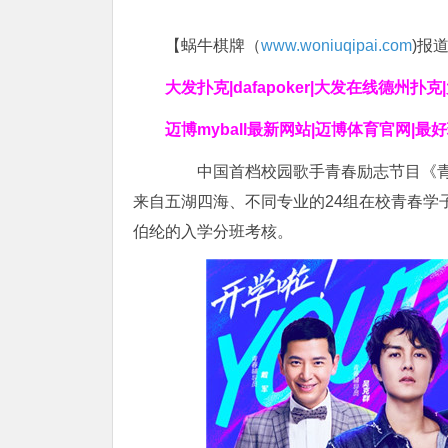
【蜗牛棋牌（
www.woniuqipai.com
)报
大发扑克|dafapoker|大发在线德州扑
迈博myball最新网站|迈博体育官网|最
中国首档校园歌手青春励志节目《青春
来自五湖四海、不同专业的24组在校青春学
伯纶的入学分班考核。