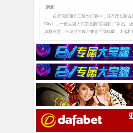
摘要
在首轮亮相的三组对抗赛中，既有擅长蒙古族非遗
City》，一度火遍大江南北的“说唱歌手”罗杰
风格迥异，呈现出的舞台或青涩或稳重，让这档