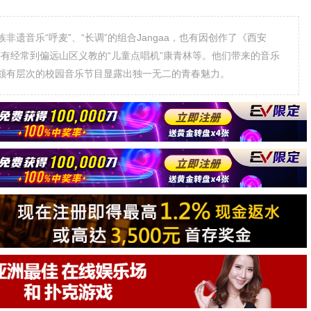
音乐“呼麦”、“长调”的组合Jangaa，也有因创作了《西安
、还有经常到偏远山区义教的“儿童点唱机”康青林等。他们带来的音乐
颇有层次的校园音乐节目显露出独一无二的青春魅力。