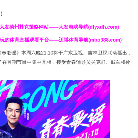
道】
克|大发德州扑克策略网站——大发游戏导航(dfyxdh.com)
好玩的体育直播观看平台——迈博体育导航(mbo388.com)
歌谣》本周六晚21:10将于广东卫视、吉林卫视联动播出，
子在首期节目中集中亮相，接受青春辅导员吴克群、戴军和孙