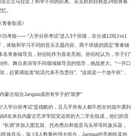
默的语言立马拉近了和学子间的距离。吴克群则自称是24组青春
记忆。
核—— “入学分班考试”进入3个班级，在分成12组1vs1
下，体验和学习不同的音乐主题内容。两个班级的固定“青春辅
多名青春辅导员，孙伯纶作为首名亮相。孙伯纶认为，学子们”
制作、舞台表演等不同领域辅导员的指导，挑战更大。”一开口
张，赶紧调侃道“轮流代表不负责任”、“这就是一个放牛班”，
古组合Jangaa成所有学子的“噩梦”
入学分班考试”是残酷的，且几乎所有人都不想在对战中遇到
组合是由8名来自内蒙古艺术学院安达班的大二学生组成，他们的音
”、“长调”并加入图瓦鼓、托布秀尔和低音马头琴等民族乐器，
族音乐，加上8人数量的强大组合，Jangaa的亮相给其他