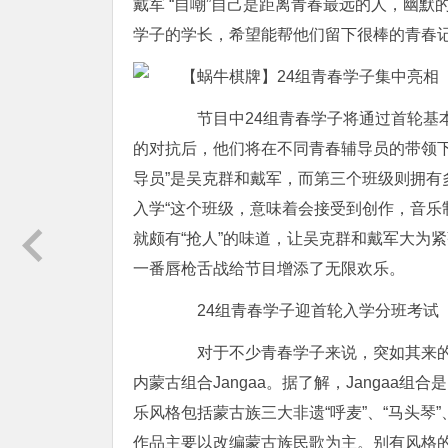
戴军 “自嘲”自己是距离青春最远的人，幽
学子的学长，希望能帮他们留下很棒的青春
节目中24组青春学子将通过首轮基本功考
的对抗后，他们将在不同青春辅导员的带领
导员”是吴克群和戴军，而第三个班级则拥有
入学“这个班级，意味着会接受到创作，音乐
就颇有“抢人”的味道，让吴克群和戴军大为紧
一番唇枪舌战给节目增添了无限欢乐。
24组青春学子迎首轮入学分班考试 内蒙
对于不少青春学子来说，突如其来的“
内蒙古组合Jangaa。据了解，Jangaa
乐风格包括蒙古族三大非遗“呼麦”、“马头琴
作品主要以改编蒙古族民歌为主。别有风格的民