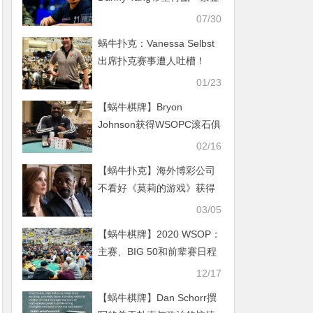
手链
07/30
蜗牛扑克：Vanessa Selbst
出席扑克赛事遭人吐槽！
01/23
【蜗牛棋牌】Bryon
Johnson获得WSOPC滚石俱
乐部赛事冠军
02/16
【蜗牛扑克】海外博彩公司
不看好《莫莉的游戏》获得
奥斯卡奖项
03/05
【蜗牛棋牌】2020 WSOP：
主赛、BIG 50和前辈赛日程
敲定！
12/17
【蜗牛棋牌】Dan Schorr撰