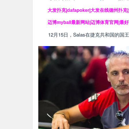
大发扑克|dafapoker|大发在线德州扑
迈博myball最新网站|迈博体育官网|最
12月15日，Salas在捷克共和国的国