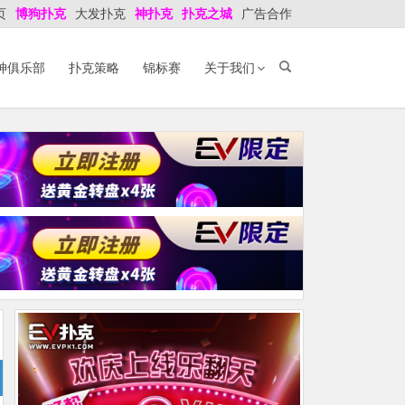
页
博狗扑克
大发扑克
神扑克
扑克之城
广告合作
神俱乐部
扑克策略
锦标赛
关于我们