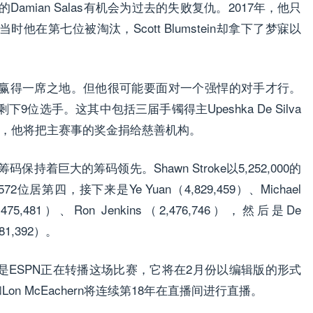
n的Damian Salas有机会为过去的失败复仇。2017年，他只
在第七位被淘汰，Scott Blumstein却拿下了梦寐以
赢得一席之地。但他很可能要面对一个强悍的对手才行。
剩下9位选手。这其中包括三届手镯得主Upeshka De Silva
有的投资者，他将把主赛事的奖金捐给慈善机构。
34个筹码保持着巨大的筹码领先。Shawn Stroke以5,252,000的
572位居第四，接下来是Ye Yuan（4,829,459）、Michael
（3,475,481）、Ron Jenkins（2,476,746），然后是De
581,392）。
是ESPN正在转播这场比赛，它将在2月份以编辑版的形式
和Lon McEachern将连续第18年在直播间进行直播。