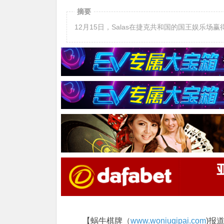
摘要
12月15日，Salas在捷克共和国的国王娱乐场赢得
【蜗牛棋牌（
www.woniuqipai.com
)报