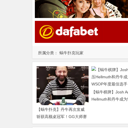
所属分类：
蜗牛扑克玩家
【蜗牛棋牌】Josh A
Hellmuth和丹牛成
年度最佳选手！
【蜗牛扑克】丹牛再次发威
斩获高额桌冠军！GG大师赛
报一赠一！