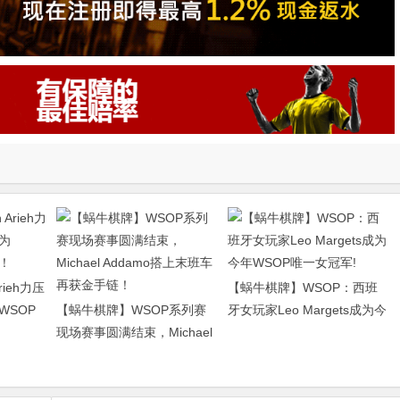
rieh力压
【蜗牛棋牌】WSOP：西班
为WSOP
【蜗牛棋牌】WSOP系列赛
牙女玩家Leo Margets成为今
现场赛事圆满结束，Michael
年WSOP唯一女冠军!
Addamo搭上末班车再获金手
链！