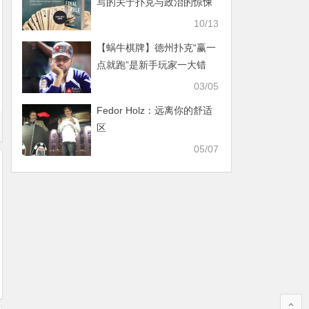
写的关于扑克与政治的惊悚
书《决赛桌》上市
10/13
【蜗牛棋牌】德州扑克“赢一
点就跑”是新手玩家一大错
03/05
Fedor Holz：远离你的舒适
区
05/07