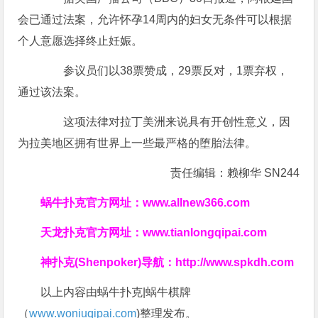
会已通过法案，允许怀孕14周内的妇女无条件可以根据
个人意愿选择终止妊娠。
参议员们以38票赞成，29票反对，1票弃权，
通过该法案。
这项法律对拉丁美洲来说具有开创性意义，因
为拉美地区拥有世界上一些最严格的堕胎法律。
责任编辑：赖柳华 SN244
蜗牛扑克官方网址：
www.allnew366.com
天龙扑克官方网址：
www.tianlongqipai.com
神扑克(Shenpoker)导航：
http://www.spkdh.com
以上内容由蜗牛扑克|蜗牛棋牌
（
www.woniuqipai.com
)整理发布。