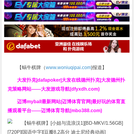
【蜗牛棋牌（
www.woniuqipai.com
)报道】
大发扑克|dafapoker|大发在线德州扑克|大发德州扑
克策略网站——大发游戏导航(dfyxdh.com)
迈博myball最新网站|迈博体育官网|最好玩的体育直
播观看平台——迈博体育导航(mbo388.com)