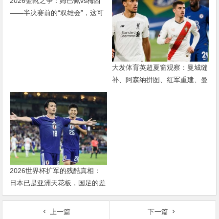
2026金靴之争：姆巴佩vs梅西
——半决赛前的“双雄会”，这可
能是世界杯史上最难猜的金靴归
属
大发体育英超夏窗观察：曼城缝
补、阿森纳拼图、红军重建、曼
联破局——新赛季乱战才刚开始
2026世界杯扩军的残酷真相：
日本已是亚洲天花板，国足的差
距远不止几个名额
上一篇
下一篇