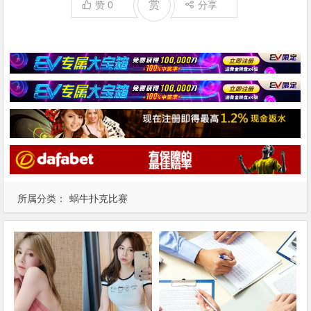
赏
赞
0
分享
所属分类：
蜗牛扑克比赛