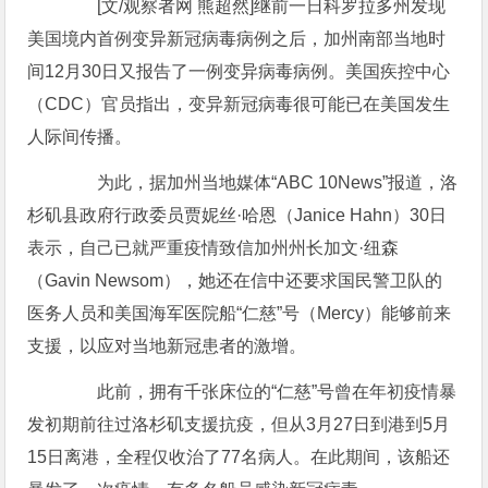
[文/观察者网 熊超然]继前一日科罗拉多州发现
美国境内首例变异新冠病毒病例之后，加州南部当地时
间12月30日又报告了一例变异病毒病例。美国疾控中心
（CDC）官员指出，变异新冠病毒很可能已在美国发生
人际间传播。
为此，据加州当地媒体“ABC 10News”报道，洛
杉矶县政府行政委员贾妮丝·哈恩（Janice Hahn）30日
表示，自己已就严重疫情致信加州州长加文·纽森
（Gavin Newsom），她还在信中还要求国民警卫队的
医务人员和美国海军医院船“仁慈”号（Mercy）能够前来
支援，以应对当地新冠患者的激增。
此前，拥有千张床位的“仁慈”号曾在年初疫情暴
发初期前往过洛杉矶支援抗疫，但从3月27日到港到5月
15日离港，全程仅收治了77名病人。在此期间，该船还