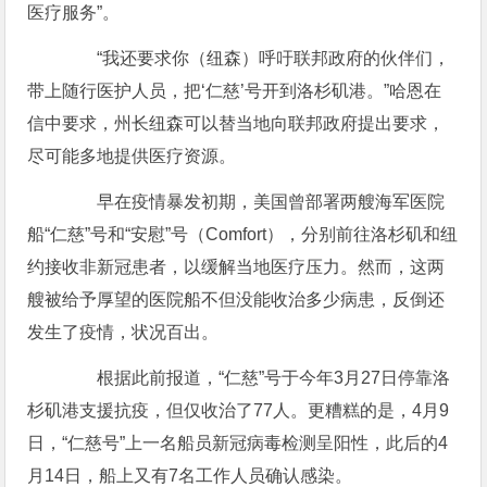
医疗服务”。
“我还要求你（纽森）呼吁联邦政府的伙伴们，
带上随行医护人员，把‘仁慈’号开到洛杉矶港。”哈恩在
信中要求，州长纽森可以替当地向联邦政府提出要求，
尽可能多地提供医疗资源。
早在疫情暴发初期，美国曾部署两艘海军医院
船“仁慈”号和“安慰”号（Comfort），分别前往洛杉矶和纽
约接收非新冠患者，以缓解当地医疗压力。然而，这两
艘被给予厚望的医院船不但没能收治多少病患，反倒还
发生了疫情，状况百出。
根据此前报道，“仁慈”号于今年3月27日停靠洛
杉矶港支援抗疫，但仅收治了77人。更糟糕的是，4月9
日，“仁慈号”上一名船员新冠病毒检测呈阳性，此后的4
月14日，船上又有7名工作人员确认感染。