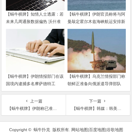
【蜗牛棋牌】知情人士透露：若
【蜗牛棋牌】伊朗官员称将与阿
未来几周通胀数据偏热 沃什准
曼敲定霍尔木兹海峡航运安排新
备好加息
协议
【蜗牛棋牌】伊朗情报部门在该
【蜗牛棋牌】乌克兰情报部门称
国境内逮捕多名摩萨德特工
朝鲜正准备向俄派遣导弹部队
上一篇
下一篇
【蜗牛棋牌】伊朗称已准备好对暗杀苏莱曼尼的人员提起刑事诉讼
【蜗牛棋牌】韩媒：韩美军方正就明年初联合军演方案展开协商
文
章
Copyright © 蜗牛扑克 版权所有.
网站地图
|
百度地图
|
谷歌地图