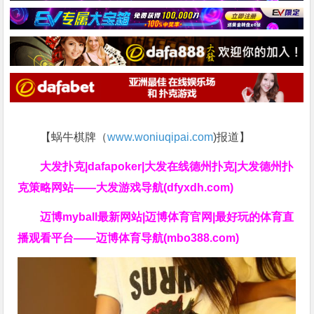
【蜗牛棋牌（
www.woniuqipai.com
)报道】
大发扑克|dafapoker|大发在线德州扑克|大发德州扑
克策略网站——大发游戏导航(dfyxdh.com)
迈博myball最新网站|迈博体育官网|最好玩的体育直
播观看平台——迈博体育导航(mbo388.com)