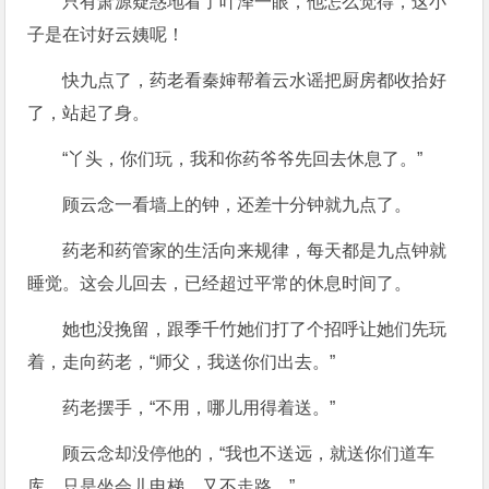
只有萧源疑惑地看了叶泽一眼，他怎么觉得，这小
子是在讨好云姨呢！
快九点了，药老看秦婶帮着云水谣把厨房都收拾好
了，站起了身。
“丫头，你们玩，我和你药爷爷先回去休息了。”
顾云念一看墙上的钟，还差十分钟就九点了。
药老和药管家的生活向来规律，每天都是九点钟就
睡觉。这会儿回去，已经超过平常的休息时间了。
她也没挽留，跟季千竹她们打了个招呼让她们先玩
着，走向药老，“师父，我送你们出去。”
药老摆手，“不用，哪儿用得着送。”
顾云念却没停他的，“我也不送远，就送你们道车
库。只是坐会儿电梯，又不走路。”