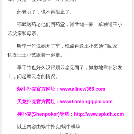
药老听了，也不再阻止了。
邵武送药老他们回药堂，肖武绕一圈，单独送王小
艺父亲和母亲。
听季千竹说她开了车，晚点再送王小艺她们回家，
也没让王小艺跟着一起走。
季千竹也好久没跟顾云念见面了，懒懒地靠在沙发
上，问起顾云念的情况。
蜗牛扑克官方网址：
www.allnew366.com
天龙扑克官方网址：
www.tianlongqipai.com
神扑克(Shenpoker)导航：
http://www.spkdh.com
以上内容由蜗牛扑克|蜗牛棋牌