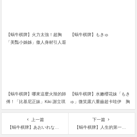
【蜗牛棋牌】火力太強！超胸
【蜗牛棋牌】もきゅ
「美豔小姊姊」傲人身材引人遐
想 一身兇猛戰袍直接辣到噴火
【蜗牛棋牌】哪來這麼火辣的師
【蜗牛棋牌】水嫩櫻花妹「もき
傅！「比基尼正妹」Kiki 謝立琪
ゅ」微笑露八重齒超卡哇伊 胸
體驗日料店長 低胸洋裝登場讓
前全集中「乳之呼吸」戰鬥力破
人難專…
表
上一篇
下一篇
【蜗牛棋牌】あおいれな设姦计！高桥しょう子成了全校玩弄工具！
【蜗牛棋牌】人生的第一次！蓝芽みずき在荧光幕前被男优中出了！