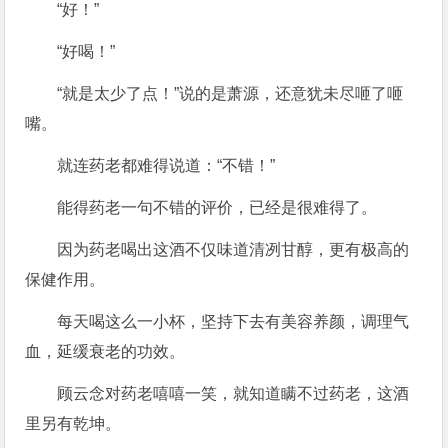
“好！”
“好喝！”
“就是太少了点！”说的是萧源，还意犹未尽咂了咂
嘴。
就连药老都难得说道：“不错！”
能得药老一句不错的评价，已经是很难得了。
因为药老喝出这酒不仅味道清冽甘醇，更有极高的
保健作用。
每天喝这么一小杯，坚持下去有美容养颜，调理气
血，延缓衰老的功效。
顾云念对药老嘻嘻一笑，就知道瞒不过药老，这酒
里另有乾坤。