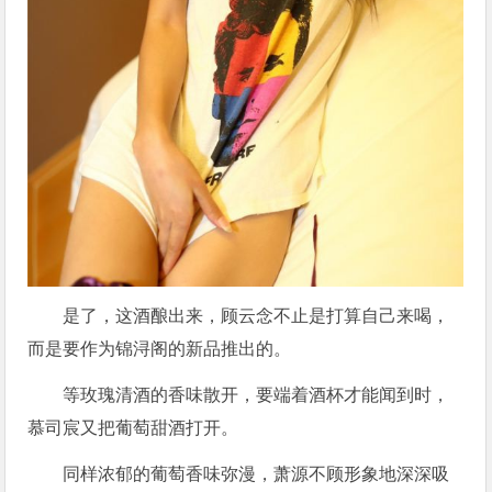
是了，这酒酿出来，顾云念不止是打算自己来喝，
而是要作为锦浔阁的新品推出的。
等玫瑰清酒的香味散开，要端着酒杯才能闻到时，
慕司宸又把葡萄甜酒打开。
同样浓郁的葡萄香味弥漫，萧源不顾形象地深深吸