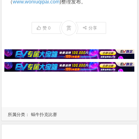
（
www.woniuqipai.com
)整理发布。
赏
赞
0
分享
所属分类：
蜗牛扑克比赛