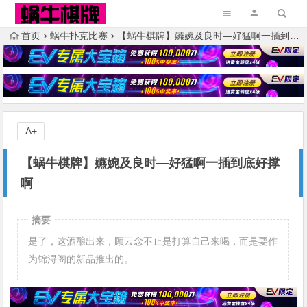
首页
蜗牛扑克比赛
【蜗牛棋牌】嬿婉及良时—好猛啊一插到底好撑啊
A+
【蜗牛棋牌】嬿婉及良时—好猛啊一插到底好撑
啊
摘要
是了，这酒酿出来，顾云念不止是打算自己来喝，而是要作
为锦浔阁的新品推出的。