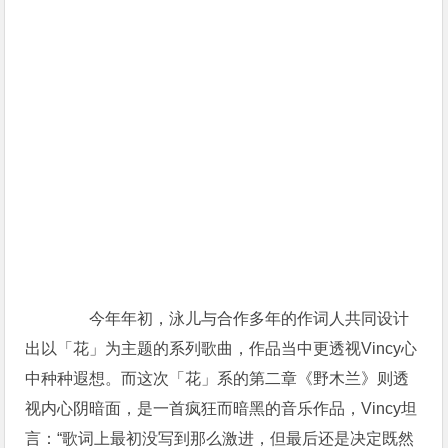
今年年初，泳儿与合作多年的作词人共同设计
出以「花」为主题的系列歌曲，作品当中更透视Vincy心
中种种遐想。而这次「花」系的第二章《野木兰》则透
视内心阴暗面，是一首疯狂而暗黑的音乐作品，Vincy坦
言：“歌词上最初没写到那么激进，但最后还是决定既然
这首歌是想做一个不一样的泳儿，所以歌词风格亦选择
了一个好edge的方向去写。”