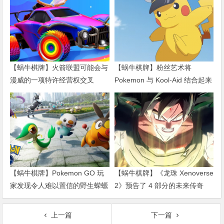
文
章
Copyright © 蜗牛扑克 版权所有.
网站地图
|
百度地图
|
谷歌地图
导
蜗牛扑克提供最受欢迎的扑克变种，包括德州扑克和奥马哈，以
航
及Fortune Spin和All-In或Fold等独特游戏。 从免费比赛和
Fortune Spin和Bounty Hunter这样的独特格式到周日的大满贯赛
事，我们都有适合各种口味的锦标赛。 所有游戏都有一系列赌
注。 无论你在寻找什么，我们都能为你提供帮助。