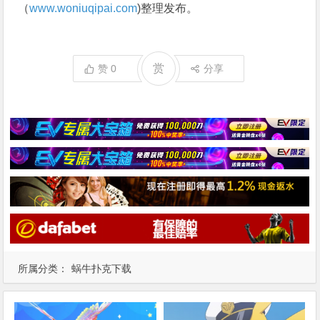
【蜗牛棋牌】火箭联盟可能会与
【蜗牛棋牌】粉丝艺术将
漫威的一项特许经营权交叉
Pokemon 与 Kool-Aid 结合起来
【蜗牛棋牌】Pokemon GO 玩
【蜗牛棋牌】《龙珠 Xenoverse
家发现令人难以置信的野生蝾螈
2》预告了 4 部分的未来传奇
上一篇
下一篇
【蜗牛棋牌】《见多识廣》“笑疗达人”独创笑治百病
【蜗牛棋牌】李宗盛为96年音乐人量身打造《晚婚》