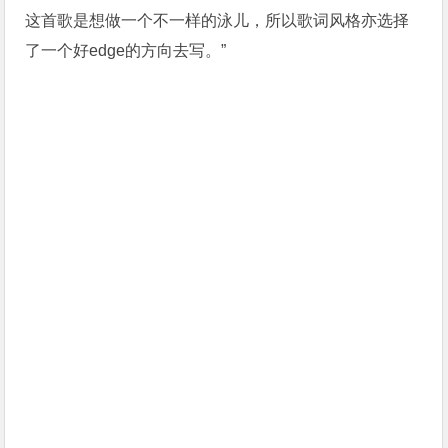
而对于制作MV，泳儿则透露：“这首歌很Dark
Side，觉得是他们的拿手作！所以很开心可以邀请到他
们合作。希望透过这个MV可以见到一个比较powerful、
刚烈的自己。”像是拿着刀却依然微笑，像歌结束前音乐
过场的一段声音演出，很想呼喊出来但还未呼喊出来的
感觉，是蠢蠢欲动、是所有「太想公平」的人的心声。