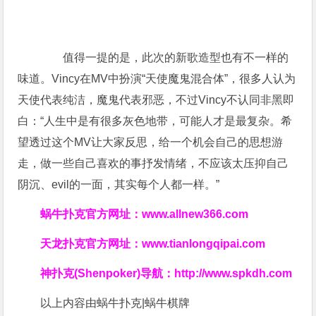
赏
赞
0
分享
所属分类：
蜗牛扑克下载