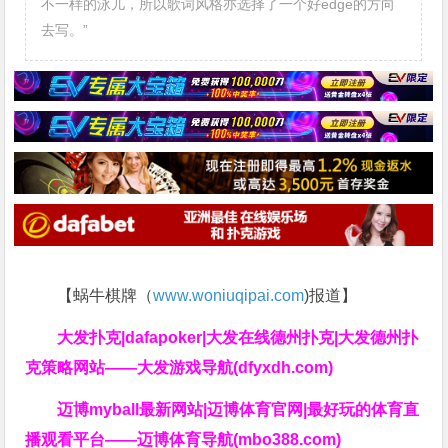
不一样的泳儿，所以歌词风格亦选择了一个好edge的方向
去写。”
【蜗牛棋牌（
www.woniuqipai.com
)报道】
大发扑克|dafapoker|大发在线德州扑克|大发德州扑
克策略网站——大发游戏导航(dfyxdh.com)
迈博myball最新网站|迈博体育官网|最好玩的体育直
播观看平台——迈博体育导航(mbo388.com)