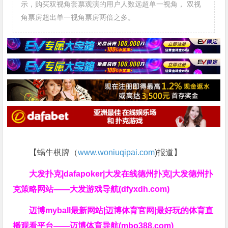
示，购买双视角套票观演的用户人数远超单一视角， 双视
角票房超出单一视角票房两倍之多。
【蜗牛棋牌（
www.woniuqipai.com
)报道】
大发扑克|dafapoker|大发在线德州扑克|大发德州扑
克策略网站——大发游戏导航(dfyxdh.com)
迈博myball最新网站|迈博体育官网|最好玩的体育直
播观看平台——迈博体育导航(mbo388.com)