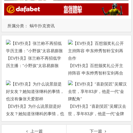
所属分类：
蜗牛扑克资讯
【EV扑克】张兰称不再招低学
历主播：“小野孩”太容易膨胀
【EV扑克】百想颁奖礼公开主
持阵容 申东烨秀智朴宝剑再合
作
【EV扑克】为什么说景甜是好
【EV扑克】“喜剧笑匠”吴耀汉去
女友？她知道张继科的事情，也
世，享年83岁，他是一代“金牌
没有像张天爱那样
配角”
上一篇
下一篇