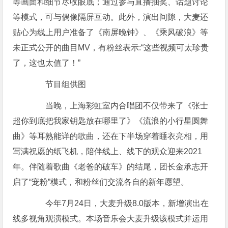
等画面和细节尽收眼底；通过参与直播抽奖、话题讨论
等模式，可与偶像隔屏互动。此外，演出间隙，大麦还
贴心为线上用户准备了《南屏晚钟》、《乘风破浪》等
未正式公开的曲目MV，有粉丝表示:“这些视频可太珍贵
了，这也太值了！”
节目组供图
当晚，上海彩虹室内合唱团不仅带来了《张士
超你到底把我家钥匙放在哪里了》《流浪的小行星圆舞
曲》等耳熟能详的歌曲，还在下半场穿着睡衣亮相，用
写满祝愿的纸飞机，陪伴线上、线下的观众迎来2021
年。伴随着歌曲《老爸的破车》的结尾，团长金承志开
启了“宠粉”模式，和粉丝们交流各自的新年愿望。
今年7月24日，大麦升级8.0版本，新增演出在
线多视角观演模式。本场音乐会大麦升级该模式并运用