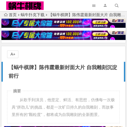
首页
蜗牛扑克下载
【蜗牛棋牌】陈伟霆最新封面大片 自我雕刻沉淀前行
A+
【蜗牛棋牌】陈伟霆最新封面大片 自我雕刻沉淀
前行
摘要
从歌手到演员，他坚定、鲜活、有思想，仿佛每一次极
具“拼劲儿”的挑战，都是一次旷日持久的自我雕刻，而故事
里所有的“颗粒度”，都将成为自我雕刻的全新图景。