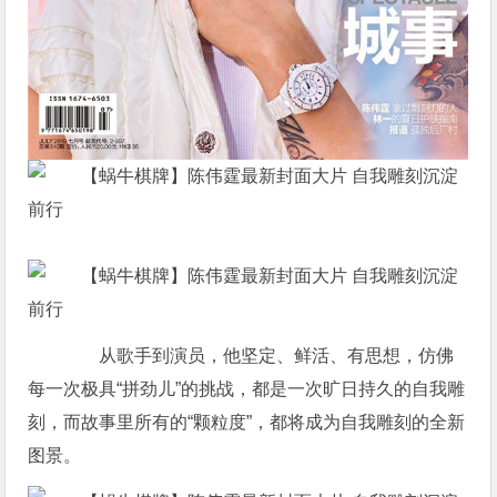
从歌手到演员，他坚定、鲜活、有思想，仿佛
每一次极具“拼劲儿”的挑战，都是一次旷日持久的自我雕
刻，而故事里所有的“颗粒度”，都将成为自我雕刻的全新
图景。