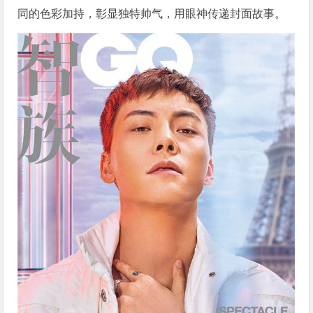
同的色彩加持，彰显独特帅气，用眼神传递封面故事。