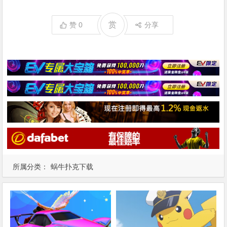
赏
赞
0
分享
所属分类：
蜗牛扑克下载