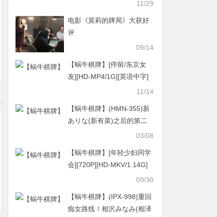
字][1080P][郭碧婷/bigbang
11/29
胜利高颜值电影]
电影《莫莉的牌局》大获好
评
09/14
【蜗牛棋牌】[停留/东京女
友][HD-MP4/1G][英语中字]
[720P][大尺度戒毒男的灵魂
11/14
伴侣]
【蜗牛棋牌】(HMN-355)新
ありな(新有菜)之后的第二
人！离开Faleno Star的她再
03/08
度成为专属女优！
【蜗牛棋牌】[年轻少妇同学
会][720P][HD-MKV/1.14G]
[日语官方中繁][日本唯美情
09/30
色粉红]
【蜗牛棋牌】(IPX-998)重回
痴女路线！相沢みなみ(相泽