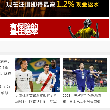
阱：为
1输球，
大发体育英超夏窗观察：曼
2026世界杯扩军的残酷真
权游戏”
城缝补、阿森纳拼图、红军
相：日本已是亚洲天花板，
重建、曼联破局——新赛季
国足的差距远不止几个名额