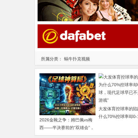
所属分类：
蜗牛扑克视频
大发体育控球率的陷
什么70%控球率却0-
2026金靴之争：姆巴佩vs梅
现代足球早已不是“球
西——半决赛前的“双雄会”，
这可能是世界杯史上最难猜