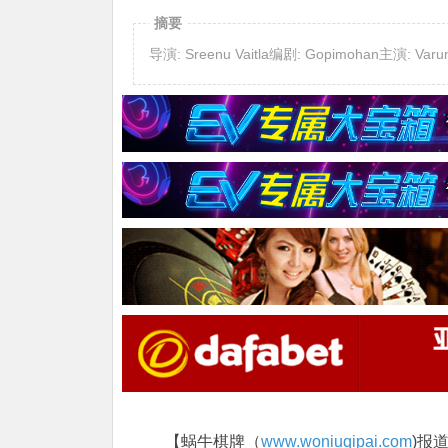
摘要
导演: Sreenu Vaitla编剧: Gopimohan主演: Varun 
【蜗牛棋牌（
www.woniuqipai.com
)报