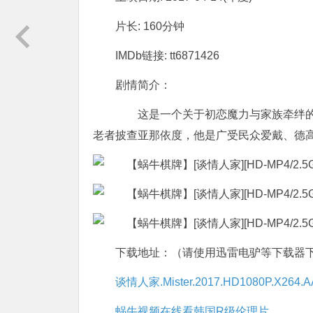
片长: 160分钟
IMDb链接: tt6871426
剧情简介：
这是一个关于初恋魔力与家族牵绊的
老者披查亚那依度，他是广受民众爱戴、德
下载地址：（请使用迅雷电驴等下载器
谈情人家.Mister.2017.HD1080P.X264.AAC
蜗牛视频在线看韩国R级伦理片