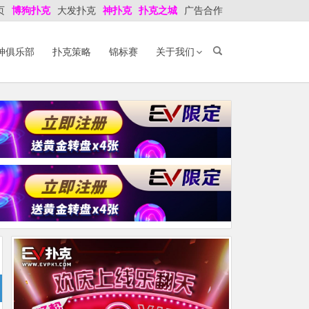
页
博狗扑克
大发扑克
神扑克
扑克之城
广告合作
神俱乐部
扑克策略
锦标赛
关于我们