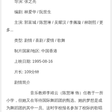
导演: 张之亮
编剧: 林爱华 / 阮世生
主演: 郭富城 / 陈慧琳 / 吴耀汉 / 李佩璇 / 林朗熙 / 更
多...
类型: 剧情 / 喜剧 / 爱情 / 歌舞
制片国家/地区: 中国香港
上映日期: 1995-08-16
片长: 109分钟
剧情简介
音乐教师李靖云（陈慧琳 饰）任教于一所
小学，但她又在等待国际舞蹈团的甄选。她的梦想是成
为舞蹈团的其中一员。这时学校报名参加了校际的歌唱